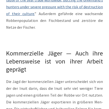
lapse of the seal trade world­wide, putting the Greenland’s
hunters under severe pres­sure with the risk of destruc­tion
of their cul­ture.
” Außer­dem gefährde eine wach­sende
Robben­pop­u­la­tion den Fis­chbe­stand und zer­störe die
Net­ze der Fischer.
Kommerzielle Jäger — Auch ihre
Lebensweise ist von ihrer Arbeit
geprägt
Die Jagd der kom­merziellen Jäger unter­schei­det sich von
der der Inu­it darin, dass die Inu­it sehr viel weniger Tiere
jagen und einen größeren Teil der Robbe vor Ort nutzten.
Die kom­merziellen Jäger exportieren in größeren Men­
gen. Die wirtschaftlichen und kul­turellen Fol­gen für kom­