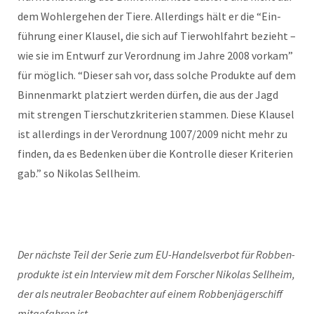
dem Woh­lerge­hen der Tiere. Allerd­ings hält er die “Ein­
führung ein­er Klausel, die sich auf Tier­wohlfahrt bezieht –
wie sie im Entwurf zur Verord­nung im Jahre 2008 vorkam”
für möglich. “Dieser sah vor, dass solche Pro­duk­te auf dem
Bin­nen­markt platziert wer­den dür­fen, die aus der Jagd
mit stren­gen Tier­schutzkri­te­rien stam­men. Diese Klausel
ist allerd­ings in der Verord­nung 1007/2009 nicht mehr zu
find­en, da es Bedenken über die Kon­trolle dieser Kri­te­rien
gab.” so Niko­las Sellheim.
Der näch­ste Teil der Serie zum EU-Han­delsver­bot für Robben­
pro­duk­te ist ein Inter­view mit dem Forsch­er Niko­las Sell­heim,
der als neu­traler Beobachter auf einem Robben­jäger­schiff
mit­ge­fahren ist.