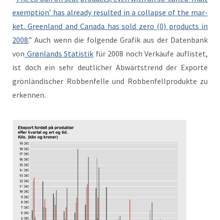
exemp­tion’ has already result­ed in a col­lapse of the mar­
ket. Green­land and Cana­da has sold zero (0) prod­ucts in
2008.
” Auch wenn die fol­gende Grafik aus der Daten­bank
von
Grøn­lands Sta­tis­tik
für 2008 noch Verkäufe auflis­tet,
ist doch ein sehr deut­lich­er Abwärt­strend der Exporte
grön­ländis­ch­er Robben­felle und Robben­fell­pro­duk­te zu
erkennen.