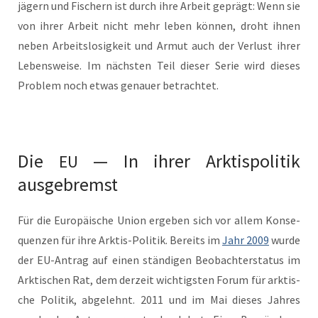
jägern und Fis­ch­ern ist durch ihre Arbeit geprägt: Wenn sie
von ihrer Arbeit nicht mehr leben kön­nen, dro­ht ihnen
neben Arbeit­slosigkeit und Armut auch der Ver­lust ihrer
Lebensweise. Im näch­sten Teil dieser Serie wird dieses
Prob­lem noch etwas genauer betrachtet.
Die
— In ihrer Arktispolitik
EU
ausgebremst
Für die Europäis­che Union ergeben sich vor allem Kon­se­
quen­zen für ihre Ark­tis-Poli­tik. Bere­its im
Jahr 2009
wurde
der EU-Antrag auf einen ständi­gen Beobachter­sta­tus im
Ark­tis­chen Rat, dem derzeit wichtig­sten Forum für ark­tis­
che Poli­tik, abgelehnt. 2011 und im Mai dieses Jahres