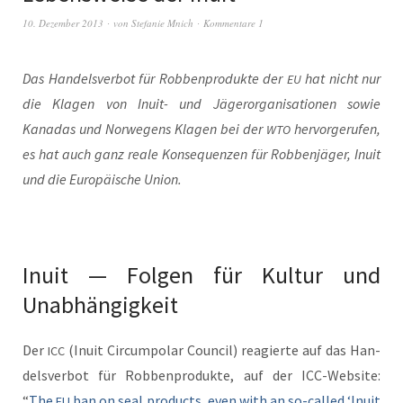
10. Dezember 2013
von
Stefanie Mnich
Kommentare 1
Das Han­delsver­bot für Robben­pro­duk­te der
hat nicht nur
EU
die Kla­gen von Inu­it- und Jägeror­gan­i­sa­tio­nen sowie
Kanadas und Nor­we­gens Kla­gen bei der
her­vorgerufen,
WTO
es hat auch ganz reale Kon­se­quen­zen für Robben­jäger, Inu­it
und die Europäis­che Union.
Inuit — Folgen für Kultur und
Unabhängigkeit
Der
(Inu­it Cir­cum­po­lar Coun­cil) reagierte auf das Han­
ICC
delsver­bot für Robben­pro­duk­te, auf der ICC-Web­site:
“
The
ban on seal prod­ucts, even with an so-called ‘Inu­it
EU