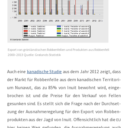
Export von grön­ländis­chen Robben­fellen und Pro­duk­ten aus Robben­fell
2000–2013 Quelle: Grø­lands Statistik
Auch eine
kanadis­che Studie
aus dem Jahr 2012 zeigt, dass
der Markt für Robben­felle aus dem kanadis­chen Ter­ri­to­ri­
um Nunavut, das zu 85% von Inu­it bewohnt wird, einge­
brochen ist und die Preise für den Verkauf von Fellen
gesunken sind. Es stellt sich die Frage nach der Durch­set­
zung der Aus­nah­meregelung für den Export von Robben­
pro­duk­ten aus der Jagd von Inu­it. Offen­sichtlich hat die
EU
hier keinen Weg gefun­den, die Aus­nah­meregelung auch