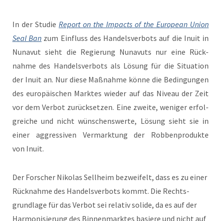
In der Studie
Report on the Impacts of the Euro­pean Union
Seal Ban
zum Ein­fluss des Han­delsver­bots auf die Inu­it in
Nunavut sieht die Regierung Nunavuts nur eine Rück­
nahme des Han­delsver­bots als Lösung für die Sit­u­a­tion
der Inu­it an. Nur diese Maß­nahme könne die Bedin­gun­gen
des europäis­chen Mark­tes wieder auf das Niveau der Zeit
vor dem Ver­bot zurück­set­zen. Eine zweite, weniger erfol­
gre­iche und nicht wün­schenswerte, Lösung sieht sie in
ein­er aggres­siv­en Ver­mark­tung der Robben­pro­duk­te
von Inuit.
Der Forsch­er Niko­las Sell­heim bezweifelt, dass es zu ein­er
Rück­nahme des Han­delsver­bots kommt. Die Rechts­
grund­lage für das Ver­bot sei rel­a­tiv solide, da es auf der
Har­mon­isierung des Bin­nen­mark­tes basiere und nicht auf