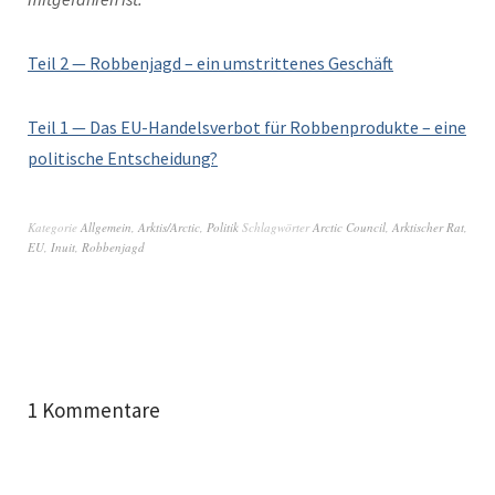
Teil 2 — Robben­jagd – ein umstrittenes Geschäft
Teil 1 — Das EU-Han­delsver­bot für Robben­pro­duk­te – eine
poli­tis­che Entscheidung?
Kategorie
Allgemein
,
Arktis/Arctic
,
Politik
Schlagwörter
Arctic Council
,
Arktischer Rat
,
EU
,
Inuit
,
Robbenjagd
1 Kommentare