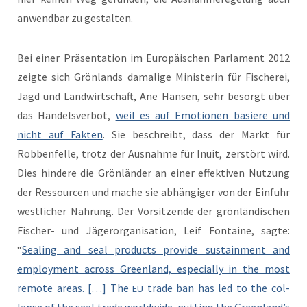
anwend­bar zu gestalten.
Bei ein­er Präsen­ta­tion im Europäis­chen Par­la­ment 2012
zeigte sich Grön­lands dama­lige Min­is­terin für Fis­cherei,
Jagd und Land­wirtschaft, Ane Hansen, sehr besorgt über
das Han­delsver­bot,
weil es auf Emo­tio­nen basiere und
nicht auf Fak­ten
. Sie beschreibt, dass der Markt für
Robben­felle, trotz der Aus­nahme für Inu­it, zer­stört wird.
Dies hin­dere die Grön­län­der an ein­er effek­tiv­en Nutzung
der Ressourcen und mache sie abhängiger von der Ein­fuhr
west­lich­er Nahrung. Der Vor­sitzende der grön­ländis­chen
Fis­ch­er- und Jägeror­gan­i­sa­tion, Leif Fontaine, sagte:
“
Seal­ing and seal prod­ucts pro­vide sus­tain­ment and
employ­ment across Green­land, espe­cial­ly in the most
remote areas. […] The
trade ban has led to the col­
EU