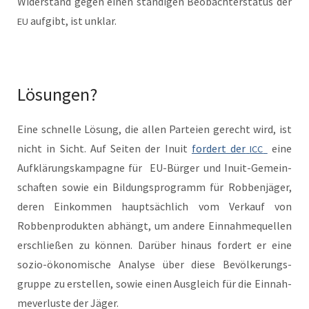
Wider­stand gegen einen ständi­gen Beobachter­sta­tus der
aufgibt, ist unklar.
EU
Lösungen?
Eine schnelle Lösung, die allen Parteien gerecht wird, ist
nicht in Sicht. Auf Seit­en der Inu­it
fordert der
eine
ICC
Aufk­lärungskam­pagne für EU-Bürg­er und Inu­it-Gemein­
schaften sowie ein Bil­dung­spro­gramm für Robben­jäger,
deren Einkom­men haupt­säch­lich vom Verkauf von
Robben­pro­duk­ten abhängt, um andere Ein­nah­me­quellen
erschließen zu kön­nen. Darüber hin­aus fordert er eine
sozio-ökonomis­che Analyse über diese Bevölkerungs­
gruppe zu erstellen, sowie einen Aus­gle­ich für die Ein­nah­
mev­er­luste der Jäger.