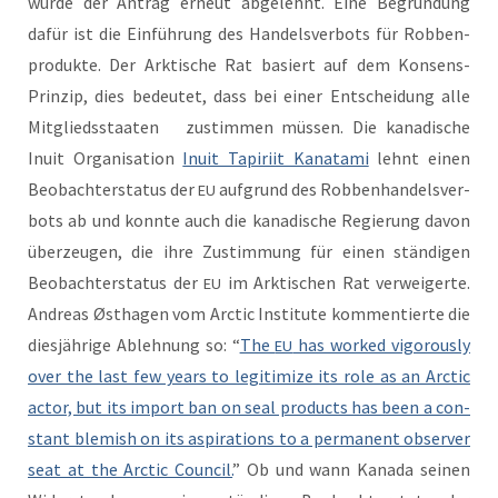
wurde der Antrag erneut abgelehnt. Eine Begrün­dung
dafür ist die Ein­führung des Han­delsver­bots für Robben­
pro­duk­te. Der Ark­tis­che Rat basiert auf dem Kon­sens-
Prinzip, dies bedeutet, dass bei ein­er Entschei­dung alle
Mit­gliedsstaat­en zus­tim­men müssen. Die kanadis­che
Inu­it Organ­i­sa­tion
Inu­it Tapiri­it Kanata­mi
lehnt einen
Beobachter­sta­tus der
auf­grund des Robben­han­delsver­
EU
bots ab und kon­nte auch die kanadis­che Regierung davon
überzeu­gen, die ihre Zus­tim­mung für einen ständi­gen
Beobachter­sta­tus der
im Ark­tis­chen Rat ver­weigerte.
EU
Andreas Østha­gen vom Arc­tic Insti­tute kom­men­tierte die
diesjährige Ablehnung so: “
The
has worked vig­or­ous­ly
EU
over the last few years to legit­imize its role as an Arc­tic
actor, but its import ban on seal prod­ucts has been a con­
stant blem­ish on its aspi­ra­tions to a per­ma­nent observ­er
seat at the Arc­tic Coun­cil.
” Ob und wann Kana­da seinen