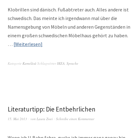
Klo­brillen sind dänisch. Fußab­treter auch. Alles andere ist
schwedisch. Das meinte ich irgend­wann mal über die
Namensge­bung von Möbeln und anderen Gegen­stän­den in
einem großen schwedis­chen Möbel­haus gehört zu haben.
…
Weit­er­lesen
Kategorie
Kamelåså
Schlagwörter
IKEA
,
Sprache
Literaturtipp: Die Entbehrlichen
15. Mai 2013
von
Laura Zwei
Schreibe einen Kommentar
Wenn ich U‑Bahn fahre, gucke ich immer ganz genau hin.