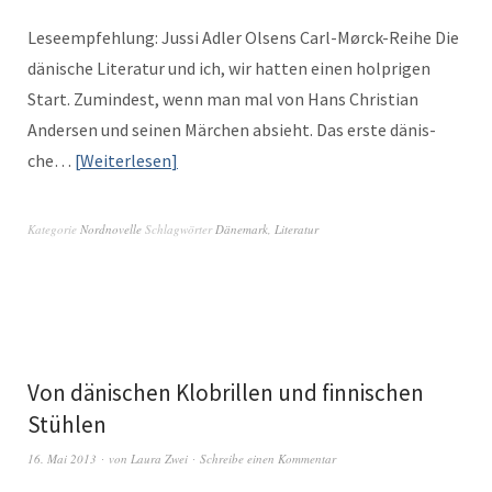
Leseempfehlung: Jus­si Adler Olsens Carl-Mør­ck-Rei­he Die
dänis­che Lit­er­atur und ich, wir hat­ten einen hol­pri­gen
Start. Zumin­d­est, wenn man mal von Hans Chris­t­ian
Ander­sen und seinen Märchen absieht. Das erste dänis­
che…
Weit­er­lesen
Kategorie
Nordnovelle
Schlagwörter
Dänemark
,
Literatur
Von dänischen Klobrillen und finnischen
Stühlen
16. Mai 2013
von
Laura Zwei
Schreibe einen Kommentar