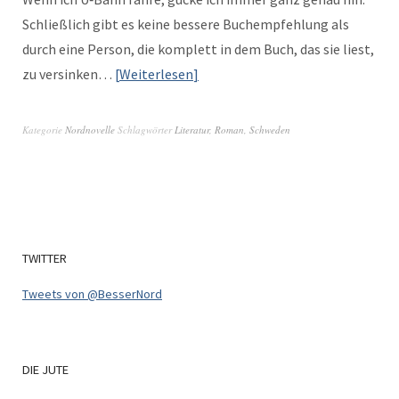
Schließlich gibt es keine bessere Buchempfehlung als
durch eine Per­son, die kom­plett in dem Buch, das sie liest,
zu versinken…
Weit­er­lesen
Kategorie
Nordnovelle
Schlagwörter
Literatur
,
Roman
,
Schweden
TWITTER
Tweets von @BesserNord
DIE
JUTE