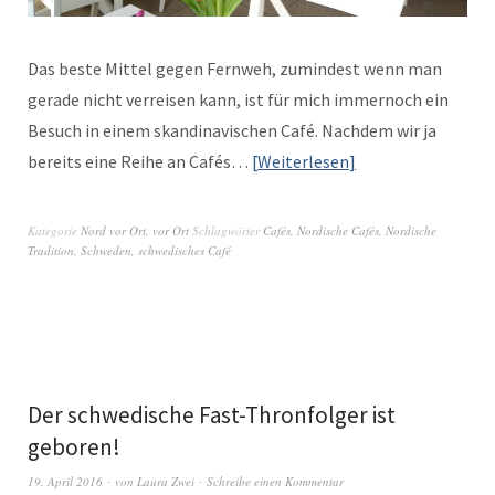
Das beste Mit­tel gegen Fer­n­weh, zumin­d­est wenn man
ger­ade nicht ver­reisen kann, ist für mich immer­noch ein
Besuch in einem skan­di­navis­chen Café. Nach­dem wir ja
bere­its eine Rei­he an Cafés…
Weit­er­lesen
Kategorie
Nord vor Ort
,
vor Ort
Schlagwörter
Cafés
,
Nordische Cafés
,
Nordische
Tradition
,
Schweden
,
schwedisches Café
Der schwedische Fast-Thronfolger ist
geboren!
19. April 2016
von
Laura Zwei
Schreibe einen Kommentar