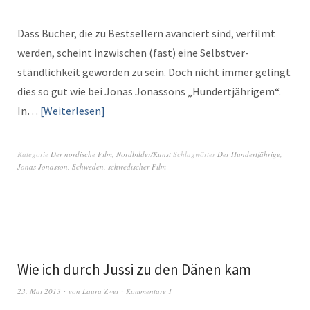
Dass Büch­er, die zu Best­sellern avanciert sind, ver­filmt
wer­den, scheint inzwis­chen (fast) eine Selb­stver­
ständlichkeit gewor­den zu sein. Doch nicht immer gelingt
dies so gut wie bei Jonas Jonas­sons „Hun­dertjährigem“.
In…
Weit­er­lesen
Kategorie
Der nordische Film
,
Nordbilder/Kunst
Schlagwörter
Der Hundertjährige
,
Jonas Jonasson
,
Schweden
,
schwedischer Film
Wie ich durch Jussi zu den Dänen kam
23. Mai 2013
von
Laura Zwei
Kommentare 1