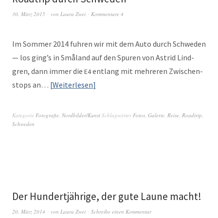
30. März 2015
von
Laura Zwei
Kommentare 4
Im Som­mer 2014 fuhren wir mit dem Auto durch Schwe­den
— los ging’s in Små­land auf den Spuren von Astrid Lind­
gren, dann immer die
ent­lang mit mehreren Zwis­chen­
E4
stops an…
Weit­er­lesen
Kategorie
Fotografie
,
Nordbilder/Kunst
Schlagwörter
Fotos
,
Galerie
,
Reise
,
Roadtrip
,
Schweden
Der Hundertjährige, der gute Laune macht!
20. März 2014
von
Laura Zwei
Schreibe einen Kommentar