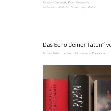
Kategorie
Dänemark
,
Krimi
,
Nordnovelle
Schlagwörter
dänische Literatur
,
Inger Madsen
„
Das Echo deiner Taten“ v
14. Juni 2016
von
Gast
Schreibe einen Kommentar