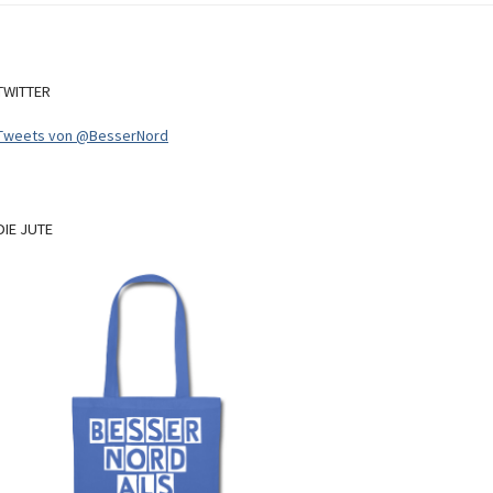
TWITTER
Tweets von @BesserNord
DIE
JUTE