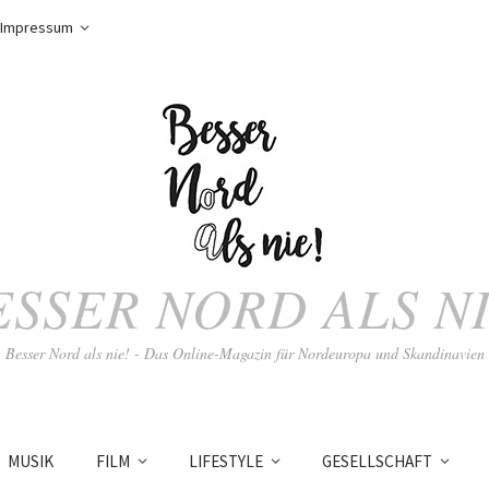
Impressum
ESSER NORD ALS NI
Besser Nord als nie! - Das Online-Magazin für Nordeuropa und Skandinavien
MUSIK
FILM
LIFESTYLE
GESELLSCHAFT