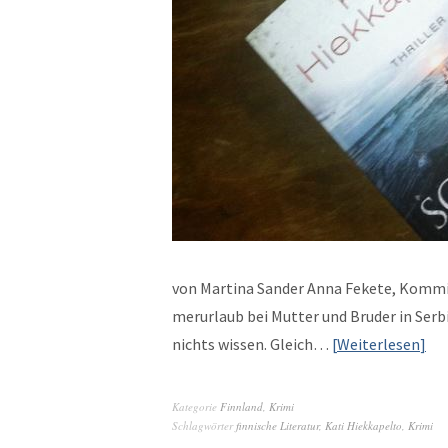
von Mar­ti­na Sander Anna Fekete, Kom­mis
merurlaub bei Mut­ter und Brud­er in Ser
nichts wis­sen. Gle­ich…
Weit­er­lesen
Kategorie
Finnland
,
Krimi
Schlagwörter
finnische Literatur
,
Kati Hiekkapelto
,
Krimi