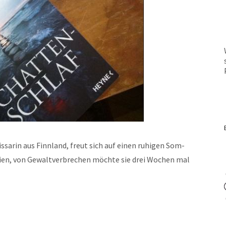
­sarin aus Finn­land, freut sich auf einen ruhi­gen Som­
­bi­en, von Gewaltver­brechen möchte sie drei Wochen mal