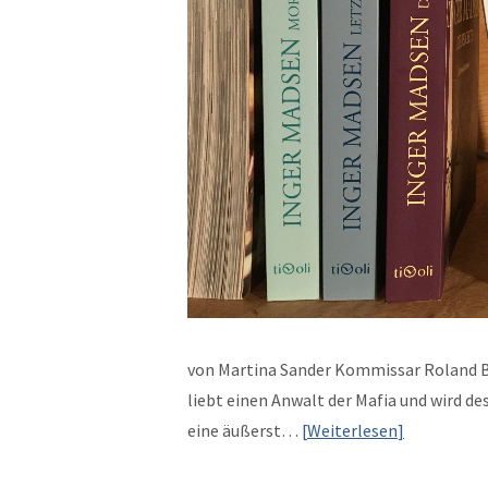
von Mar­ti­na Sander Kom­mis­sar Roland B
liebt einen Anwalt der Mafia und wird dess
eine äußerst…
Weit­er­lesen