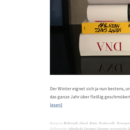
Der Win­ter eignet sich ja nun bestens,
das ganze Jahr über fleißig geschmök­er
lesen
Kategorie
Belletristik
,
Island
,
Krimi
,
Nordnovelle
,
Norwegen
Schlagwörter
isländische Literatur
,
Literatur
,
norwegische Li