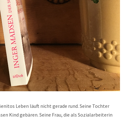
en­i­tos Leben läuft nicht ger­ade rund. Seine Tochter
en Kind gebären. Seine Frau, die als Sozialar­bei­t­erin