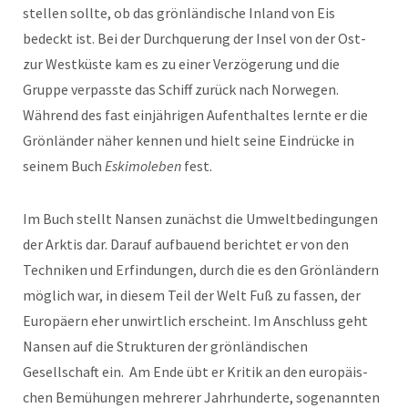
stellen sollte, ob das grön­ländis­che Inland von Eis
bedeckt ist. Bei der Durch­querung der Insel von der Ost-
zur West­küste kam es zu ein­er Verzögerung und die
Gruppe ver­passte das Schiff zurück nach Nor­we­gen.
Während des fast ein­jähri­gen Aufen­thaltes lernte er die
Grön­län­der näher ken­nen und hielt seine Ein­drücke in
seinem Buch
Eski­moleben
fest.
Im Buch stellt Nansen zunächst die Umweltbe­din­gun­gen
der Ark­tis dar. Darauf auf­bauend berichtet er von den
Tech­niken und Erfind­un­gen, durch die es den Grön­län­dern
möglich war, in diesem Teil der Welt Fuß zu fassen, der
Europäern eher unwirtlich erscheint. Im Anschluss geht
Nansen auf die Struk­turen der grön­ländis­chen
Gesellschaft ein. Am Ende übt er Kri­tik an den europäis­
chen Bemühun­gen mehrerer Jahrhun­derte, soge­nan­nten