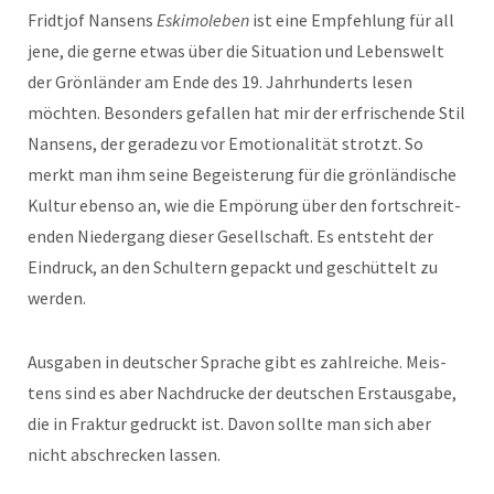
Fridtjof Nansens
Eski­moleben
ist eine Empfehlung für all
jene, die gerne etwas über die Sit­u­a­tion und Lebenswelt
der Grön­län­der am Ende des 19. Jahrhun­derts lesen
möcht­en. Beson­ders gefall­en hat mir der erfrischende Stil
Nansens, der ger­adezu vor Emo­tion­al­ität strotzt. So
merkt man ihm seine Begeis­terung für die grön­ländis­che
Kul­tur eben­so an, wie die Empörung über den fortschre­i­t­
en­den Nieder­gang dieser Gesellschaft. Es entste­ht der
Ein­druck, an den Schul­tern gepackt und geschüt­telt zu
werden.
Aus­gaben in deutsch­er Sprache gibt es zahlre­iche. Meis­
tens sind es aber Nach­drucke der deutschen Erstaus­gabe,
die in Frak­tur gedruckt ist. Davon sollte man sich aber
nicht abschreck­en lassen.