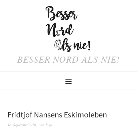
BESSER NORD ALS NIE!
Fridtjof Nansens Eskimoleben
18. September 2020
von
Ingo