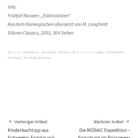
Info:
Fridtjof Nansen: „Eski­moleben“
Aus dem Nor­wegis­chen über­set­zt von M. Langfeldt
Eli­bron Clas­sics, 2003, 304 Seiten
Kategorie
Arktis/Arctic
,
Geschichte
,
Nordnovelle
Schlagwörter
Arktis
,
Eskimoleben
,
Grönland
,
Nordische Literatur
Vorheriger Artikel
Nächster Artikel
Kinderbuchtipp aus
Die MOSAiC Expedition –
Schweden: Familie von
Forschung im Polarmeer