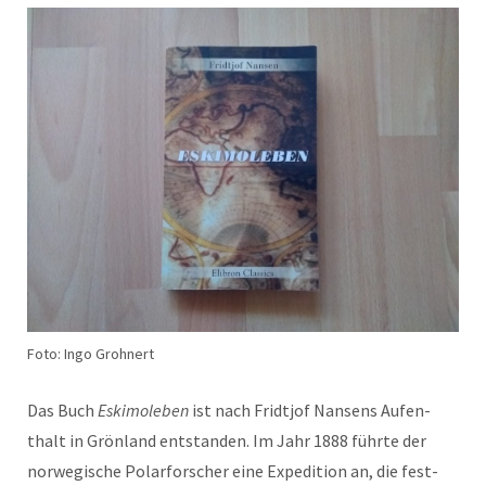
Foto: Ingo Grohnert
Das Buch
Eski­moleben
ist nach Fridtjof Nansens Aufen­
thalt in Grön­land ent­standen. Im Jahr 1888 führte der
nor­wegis­che Polar­forsch­er eine Expe­di­tion an, die fest­