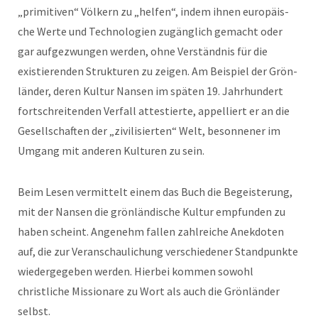
„prim­i­tiv­en“ Völk­ern zu „helfen“, indem ihnen europäis­
che Werte und Tech­nolo­gien zugänglich gemacht oder
gar aufgezwun­gen wer­den, ohne Ver­ständ­nis für die
existieren­den Struk­turen zu zeigen. Am Beispiel der Grön­
län­der, deren Kul­tur Nansen im späten 19. Jahrhun­dert
fortschre­i­t­en­den Ver­fall attestierte, appel­liert er an die
Gesellschaften der „zivil­isierten“ Welt, besonnen­er im
Umgang mit anderen Kul­turen zu sein.
Beim Lesen ver­mit­telt einem das Buch die Begeis­terung,
mit der Nansen die grön­ländis­che Kul­tur emp­fun­den zu
haben scheint. Angenehm fall­en zahlre­iche Anek­doten
auf, die zur Ver­an­schaulichung ver­schieden­er Stand­punk­te
wiedergegeben wer­den. Hier­bei kom­men sowohl
christliche Mis­sion­are zu Wort als auch die Grön­län­der
selb­st.