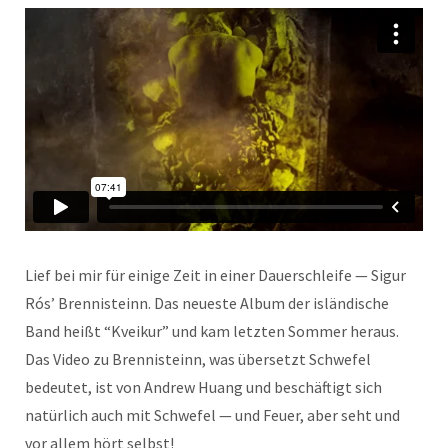
Lief bei mir für einige Zeit in ein­er Dauer­schleife — Sig­ur
Rós’ Bren­nis­teinn. Das neueste Album der isländis­che
Band heißt “Kveikur” und kam let­zten Som­mer her­aus.
Das Video zu Bren­nis­teinn, was über­set­zt Schwe­fel
bedeutet, ist von Andrew Huang und beschäftigt sich
natür­lich auch mit Schwe­fel — und Feuer, aber seht und
vor allem hört selbst!