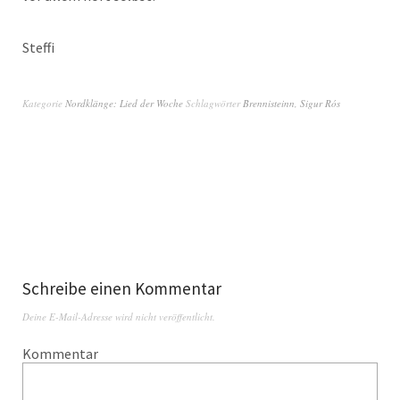
Stef­fi
Kategorie
Nordklänge: Lied der Woche
Schlagwörter
Brennisteinn
,
Sigur Rós
Schreibe einen Kommentar
Deine E-Mail-Adresse wird nicht veröffentlicht.
Kommentar