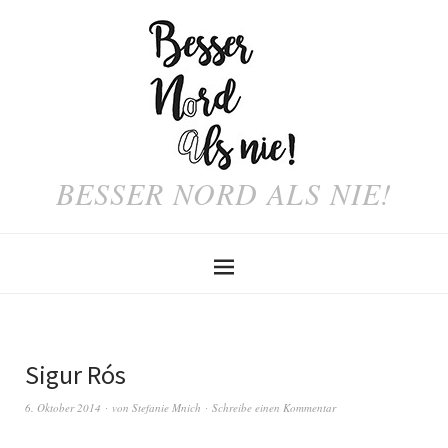
BESSER NORD ALS NIE!
Sigur Rós
6. Oktober 2014
von
Stefanie Mnich
Schreibe einen Kommentar