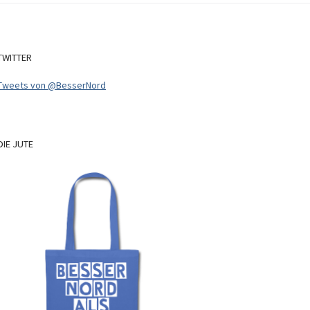
TWITTER
Tweets von @BesserNord
DIE
JUTE