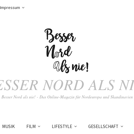
Impressum
ESSER NORD ALS NI
Besser Nord als nie! - Das Online-Magazin für Nordeuropa und Skandinavien
MUSIK
FILM
LIFESTYLE
GESELLSCHAFT