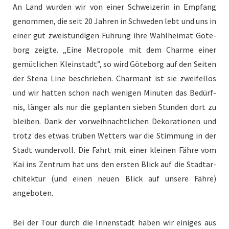
An Land wur­den wir von ein­er Schweiz­erin in Emp­fang
genom­men, die seit 20 Jahren in Schwe­den lebt und uns in
ein­er gut zweistündi­gen Führung ihre Wahlheimat Göte­
borg zeigte.
„
Eine Metro­pole mit dem Charme ein­er
gemütlichen Kle­in­stadt”, so wird Göte­borg auf den Seit­en
der Ste­na Line beschrieben. Char­mant ist sie zweifel­los
und wir hat­ten schon nach weni­gen Minuten das Bedürf­
nis, länger als nur die geplanten sieben Stun­den dort zu
bleiben. Dank der vor­wei­h­nachtlichen Deko­ra­tio­nen und
trotz des etwas trüben Wet­ters war die Stim­mung in der
Stadt wun­der­voll. Die Fahrt mit ein­er kleinen Fähre vom
Kai ins Zen­trum hat uns den ersten Blick auf die Stadtar­
chitek­tur (und einen neuen Blick auf unsere Fähre)
angeboten.
Bei der Tour durch die Innen­stadt haben wir einiges aus