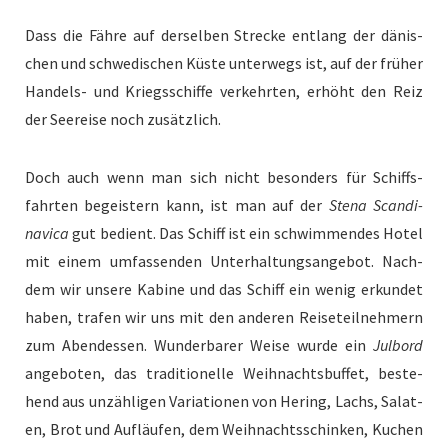
Dass die Fähre auf der­sel­ben Strecke ent­lang der dänis­
chen und schwedis­chen Küste unter­wegs ist, auf der früher
Han­dels- und Kriegss­chiffe verkehrten, erhöht den Reiz
der Seereise noch zusätzlich.
Doch auch wenn man sich nicht beson­ders für Schiffs­
fahrten begeis­tern kann, ist man auf der
Ste­na Scan­di­
nav­i­ca
gut bedi­ent. Das Schiff ist ein schwim­mendes Hotel
mit einem umfassenden Unter­hal­tungsange­bot. Nach­
dem wir unsere Kabine und das Schiff ein wenig erkun­det
haben, trafen wir uns mit den anderen Reiseteil­nehmern
zum Aben­dessen. Wun­der­bar­er Weise wurde ein
Jul­bord
ange­boten, das tra­di­tionelle Wei­h­nachts­buf­fet, beste­
hend aus unzäh­li­gen Vari­a­tio­nen von Her­ing, Lachs, Salat­
en, Brot und Aufläufen, dem Wei­h­nachtss­chinken, Kuchen