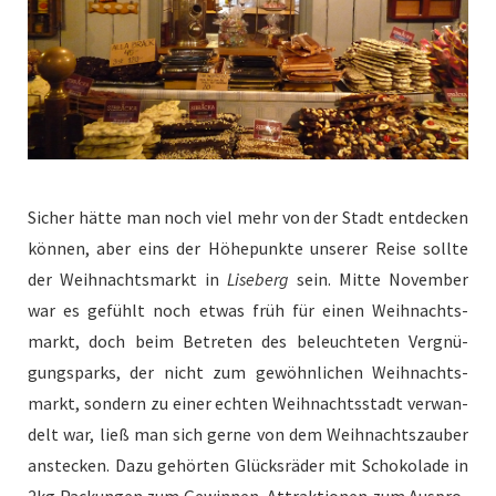
Sich­er hätte man noch viel mehr von der Stadt ent­deck­en
kön­nen, aber eins der Höhep­unk­te unser­er Reise sollte
der Wei­h­nachts­markt in
Lise­berg
sein. Mitte Novem­ber
war es gefühlt noch etwas früh für einen Wei­h­nachts­
markt, doch beim Betreten des beleuchteten Vergnü­
gungsparks, der nicht zum gewöhn­lichen Wei­h­nachts­
markt, son­dern zu ein­er echt­en Wei­h­nachtsstadt ver­wan­
delt war, ließ man sich gerne von dem Wei­h­nacht­sza­uber
ansteck­en. Dazu gehörten Glück­sräder mit Schoko­lade in
2kg Pack­un­gen zum Gewin­nen, Attrak­tio­nen zum Aus­pro­