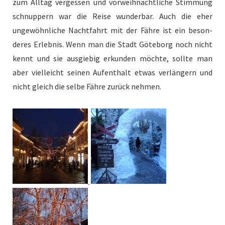
zum All­t­ag vergessen und vor­wei­h­nachtliche Stim­mung
schnup­pern war die Reise wun­der­bar. Auch die eher
ungewöhn­liche Nacht­fahrt mit der Fähre ist ein beson­
deres Erleb­nis. Wenn man die Stadt Göte­borg noch nicht
ken­nt und sie aus­giebig erkun­den möchte, sollte man
aber vielle­icht seinen Aufen­thalt etwas ver­längern und
nicht gle­ich die selbe Fähre zurück nehmen.