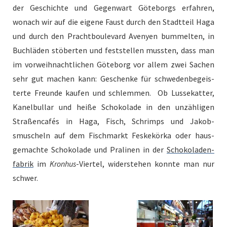
der Geschichte und Gegen­wart Göte­borgs erfahren,
wonach wir auf die eigene Faust durch den Stadt­teil Haga
und durch den Pracht­boule­vard Avenyen bum­melten, in
Buch­lä­den stöberten und fest­stellen mussten, dass man
im vor­wei­h­nachtlichen Göte­borg vor allem zwei Sachen
sehr gut machen kann: Geschenke für schwe­den­begeis­
terte Fre­unde kaufen und schlem­men. Ob Lussekat­ter,
Kanel­bullar und heiße Schoko­lade in den unzäh­li­gen
Straßen­cafés in Haga, Fisch, Schrimps und Jakob­
smuscheln auf dem Fis­chmarkt Fes­kekör­ka oder haus­
gemachte Schoko­lade und Pra­li­nen in der
Schoko­laden­
fab­rik
im
Kro­n­hus
-Vier­tel, wider­ste­hen kon­nte man nur
schwer.