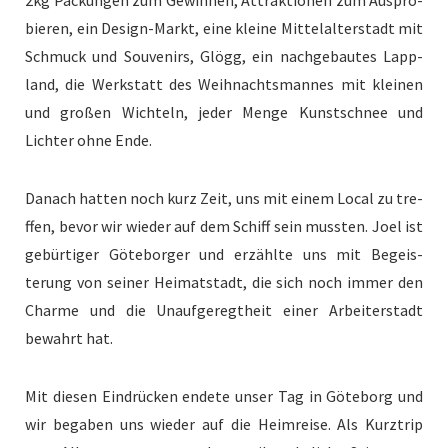
bieren, ein Design-Markt, eine kleine Mit­te­lal­ter­stadt mit
Schmuck und Sou­venirs, Glögg, ein nachge­bautes Lap­p­
land, die Werk­statt des Wei­h­nachts­man­nes mit kleinen
und großen Wichteln, jed­er Menge Kun­stschnee und
Lichter ohne Ende.
Danach hat­ten noch kurz Zeit, uns mit einem Local zu tre­
f­fen, bevor wir wieder auf dem Schiff sein mussten. Joel ist
gebür­tiger Göte­borg­er und erzählte uns mit Begeis­
terung von sein­er Heimat­stadt, die sich noch immer den
Charme und die Unaufgeregth­eit ein­er Arbeit­er­stadt
bewahrt hat.
Mit diesen Ein­drück­en endete unser Tag in Göte­borg und
wir begaben uns wieder auf die Heim­reise. Als Kurztrip