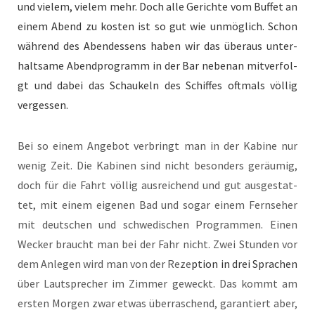
und vielem, vielem mehr. Doch alle Gerichte vom Buf­fet an
einem Abend zu kosten ist so gut wie unmöglich. Schon
während des Aben­dessens haben wir das über­aus unter­
halt­same Abend­pro­gramm in der Bar nebe­nan mitver­fol­
gt und dabei das Schaukeln des Schiffes oft­mals völ­lig
vergessen.
Bei so einem Ange­bot ver­bringt man in der Kabine nur
wenig Zeit. Die Kabi­nen sind nicht beson­ders geräu­mig,
doch für die Fahrt völ­lig aus­re­ichend und gut aus­ges­tat­
tet, mit einem eige­nen Bad und sog­ar einem Fernse­her
mit deutschen und schwedis­chen Pro­gram­men. Einen
Weck­er braucht man bei der Fahr nicht. Zwei Stun­den vor
dem Anle­gen wird man von der Reze
ption in drei Sprachen
über Laut­sprech­er im Zim­mer geweckt. Das kommt am
ersten Mor­gen zwar etwas über­raschend, garantiert aber,