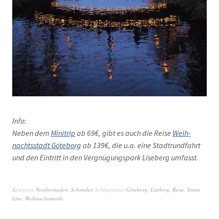
Info:
Neben dem
Mini­trip
ab 69€, gibt es auch die Reise
Wei­h­
nachtsstadt Göte­borg
ab 139€, die u.a. eine Stadtrund­fahrt
und den Ein­tritt in den Vergnü­gungspark Lise­berg umfasst.
Kategorie
Nordnomaden
,
Schweden
Schlagwörter
Göteborg
,
Liseberg
,
Reise
,
Stena
Line
,
Weihnachtsmarkt