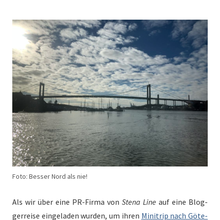
Foto: Besser Nord als nie!
Als wir über eine PR-Fir­ma von
Ste­na Line
auf eine Blog­
ger­reise ein­ge­laden wur­den, um ihren
Mini­trip nach Göte­