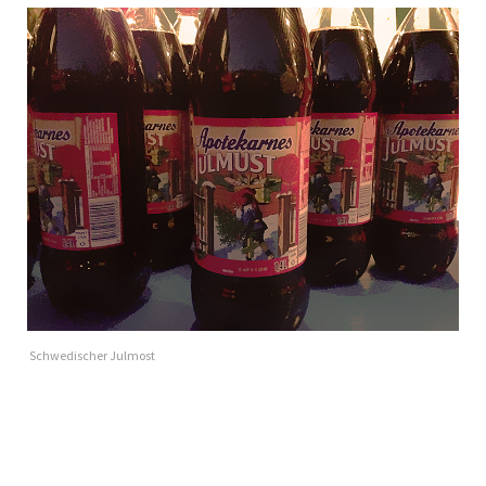
Schwedis­ch­er Julmost