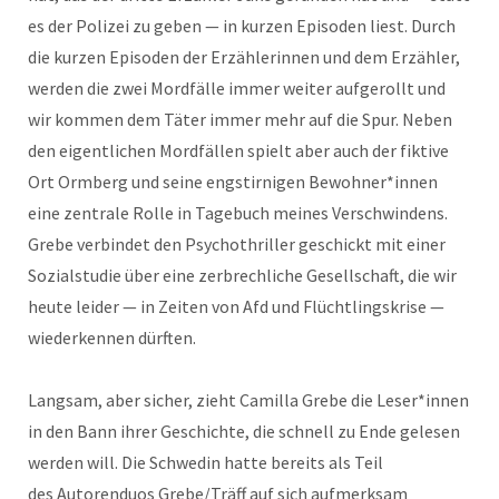
es der Polizei zu geben — in kurzen Episo­den liest. Durch
die kurzen Episo­den der Erzäh­lerin­nen und dem Erzäh­ler,
wer­den die zwei Mord­fälle immer weit­er aufgerollt und
wir kom­men dem Täter immer mehr auf die Spur. Neben
den eigentlichen Mord­fällen spielt aber auch der fik­tive
Ort Orm­berg und seine eng­stirni­gen Bewohner*innen
eine zen­trale Rolle in Tage­buch meines Ver­schwindens.
Grebe verbindet den Psy­chothriller geschickt mit ein­er
Sozial­studie über eine zer­brech­liche Gesellschaft, die wir
heute lei­der — in Zeit­en von Afd und Flüchtlingskrise —
wiederken­nen dürften.
Langsam, aber sich­er, zieht Camil­la Grebe die Leser*innen
in den Bann ihrer Geschichte, die schnell zu Ende gele­sen
wer­den will. Die Schwedin hat­te bere­its als Teil
des Autoren­du­os Grebe/Träff auf sich aufmerk­sam