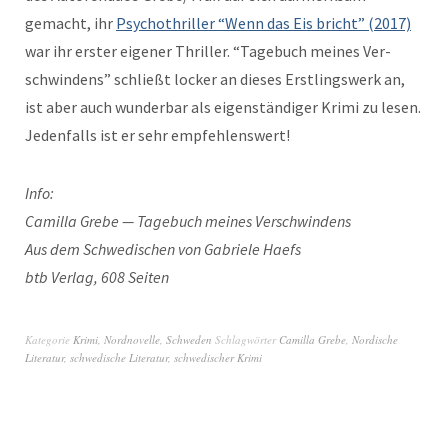
gemacht, ihr
Psy­chothriller “Wenn das Eis bricht” (2017)
war ihr erster eigen­er Thriller. “Tage­buch meines Ver­
schwindens” schließt lock­er an dieses Erstlingswerk an,
ist aber auch wun­der­bar als eigen­ständi­ger Kri­mi zu lesen.
Jeden­falls ist er sehr empfehlenswert!
Info:
Camil­la Grebe — Tage­buch meines Ver­schwindens
Aus dem Schwedis­chen von Gabriele Haefs
btb Ver­lag, 608 Seiten
Kategorie
Krimi
,
Nordnovelle
,
Schweden
Schlagwörter
Camilla Grebe
,
Nordische
Literatur
,
schwedische Literatur
,
schwedischer Krimi