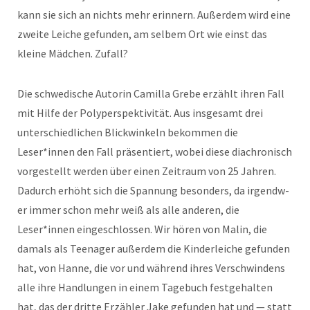
kann sie sich an nichts mehr erin­nern. Außer­dem wird eine
zweite Leiche gefun­den, am selbem Ort wie einst das
kleine Mäd­chen. Zufall?
Die schwedis­che Autorin Camil­la Grebe erzählt ihren Fall
mit Hil­fe der Polyper­spek­tiv­ität. Aus ins­ge­samt drei
unter­schiedlichen Blick­winkeln bekom­men die
Leser*innen den Fall präsen­tiert, wobei diese diachro­nisch
vorgestellt wer­den über einen Zeitraum von 25 Jahren.
Dadurch erhöht sich die Span­nung beson­ders, da irgendw­
er immer schon mehr weiß als alle anderen, die
Leser*innen eingeschlossen. Wir hören von Malin, die
damals als Teenag­er außer­dem die Kinder­le­iche gefun­den
hat, von Hanne, die vor und während ihres Ver­schwindens
alle ihre Hand­lun­gen in einem Tage­buch fest­ge­hal­ten
hat, das der dritte Erzäh­ler Jake gefun­den hat und — statt