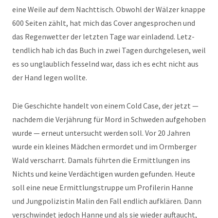
eine Weile auf dem Nacht­tisch. Obwohl der Wälz­er knappe
600 Seit­en zählt, hat mich das Cov­er ange­sprochen und
das Regen­wet­ter der let­zten Tage war ein­ladend. Let­z­
tendlich hab ich das Buch in zwei Tagen durchge­le­sen, weil
es so unglaublich fes­sel­nd war, dass ich es echt nicht aus
der Hand leg­en wollte.
Die Geschichte han­delt von einem Cold Case, der jet­zt —
nach­dem die Ver­jährung für Mord in Schwe­den aufge­hoben
wurde — erneut unter­sucht wer­den soll. Vor 20 Jahren
wurde ein kleines Mäd­chen ermordet und im Orm­berg­er
Wald ver­schar­rt. Damals führten die Ermit­tlun­gen ins
Nichts und keine Verdächti­gen wur­den gefun­den. Heute
soll eine neue Ermit­tlungstruppe um Pro­fi­lerin Hanne
und Jung­polizistin Malin den Fall endlich aufk­lären. Dann
ver­schwindet jedoch Hanne und als sie wieder auf­taucht,