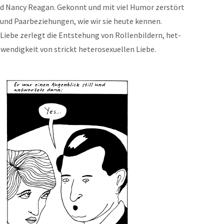
 Nan­cy Rea­gan. Gekon­nt und mit viel Humor zer­stört
und Paar­beziehun­gen, wie wir sie heute ken­nen.
e Liebe zer­legt die Entste­hung von Rol­len­bildern, het­
digkeit von strickt het­ero­sex­uellen Liebe.