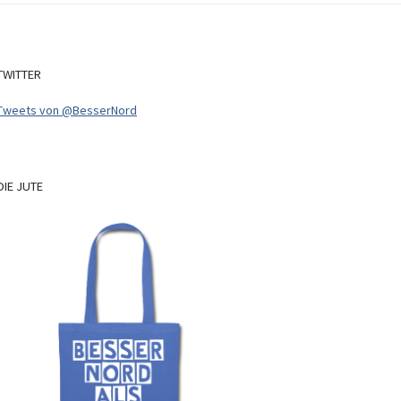
TWITTER
Tweets von @BesserNord
DIE
JUTE