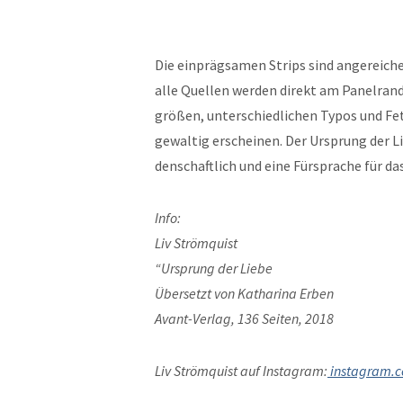
Die ein­prägsamen Strips sind angere­iche
alle Quellen wer­den direkt am Pan­el­ran
größen, unter­schiedlichen Typos und Fett
gewaltig erscheinen. Der Ursprung der Liebe 
den­schaftlich und eine Für­sprache für da
Info:
Liv Strömquist
“Ursprung der Liebe
Über­set­zt von Katha­ri­na Erben
Avant-Ver­lag, 136 Seit­en, 2018
Liv Strömquist auf Insta­gram:
instagram.c