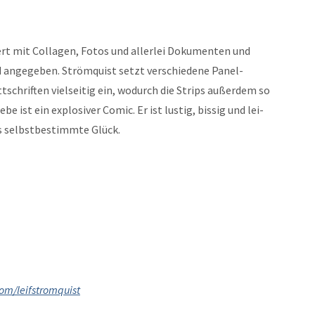
rt mit Col­la­gen, Fotos und aller­lei Doku­menten und
d angegeben. Strömquist set­zt ver­schiedene Pan­el­
schriften viel­seit­ig ein, wodurch die Strips außer­dem so
ist ein explo­siv­er Com­ic. Er ist lustig, bis­sig und lei­
s selb­st­bes­timmte Glück.
om/leifstromquist