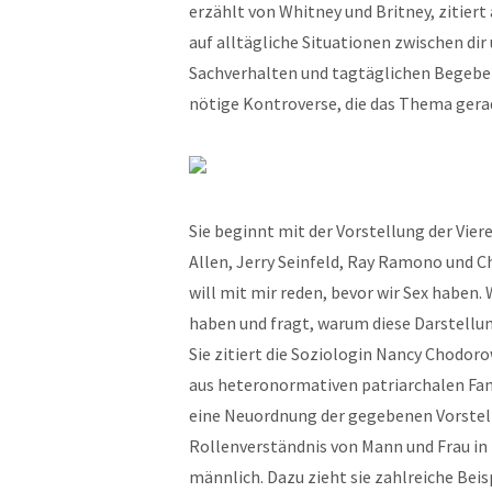
erzählt von Whit­ney und Brit­ney, zitier
auf alltägliche Sit­u­a­tio­nen zwis­chen d
Sachver­hal­ten und tagtäglichen Begeben­
nötige Kon­tro­verse, die das The­ma ger­
Sie begin­nt mit der Vorstel­lung der Vie
Allen, Jer­ry Sein­feld, Ray Ramono und Ch
will mit mir reden, bevor wir Sex haben.
haben und fragt, warum diese Darstel­lun
Sie zitiert die Sozi­olo­gin Nan­cy Chodor­
aus het­ero­nor­ma­tiv­en patri­ar­chalen Fam
eine Neuord­nung der gegebe­nen Vorstel­
Rol­len­ver­ständ­nis von Mann und Frau in
männlich. Dazu zieht sie zahlre­iche Beispi