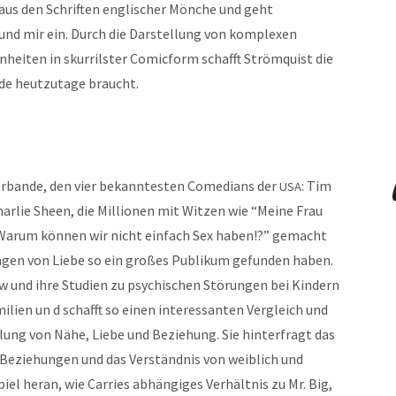
t aus den Schriften englis­ch­er Mönche und geht
ir und mir ein. Durch die Darstel­lung von kom­plex­en
heit­en in skur­ril­ster Comic­form schafft Strömquist die
ade heutzu­tage braucht.
rerbande, den vier bekan­ntesten Come­di­ans der
: Tim
USA
ar­lie Sheen, die Mil­lio­nen mit Witzen wie “Meine Frau
 Warum kön­nen wir nicht ein­fach Sex haben!?” gemacht
­gen von Liebe so ein großes Pub­likum gefun­den haben.
ow und ihre Stu­di­en zu psy­chis­chen Störun­gen bei Kindern
­i­lien un d schafft so einen inter­es­san­ten Ver­gle­ich und
lung von Nähe, Liebe und Beziehung. Sie hin­ter­fragt das
 Beziehun­gen und das Ver­ständ­nis von weib­lich und
el her­an, wie Car­ries abhängiges Ver­hält­nis zu Mr. Big,