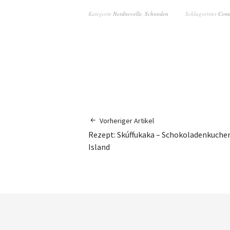
Kategorie
Nordnovelle
,
Schweden
Schlagwörter
Com
Vorheriger Artikel
Rezept: Skúffukaka – Schokoladenkuche
Island