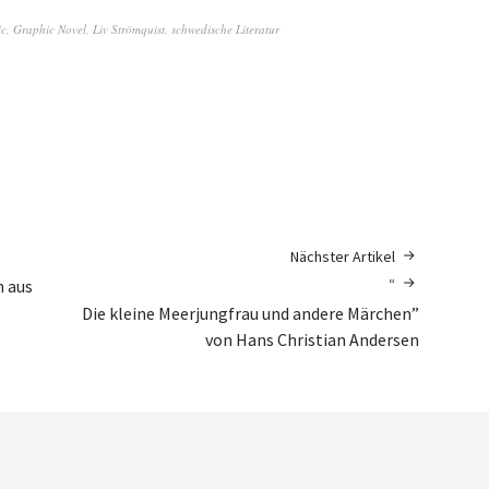
ic
,
Graphic Novel
,
Liv Strömquist
,
schwedische Literatur
Nächster Artikel
“
n aus
Die kleine Meerjungfrau und andere Märchen”
von Hans Christian Andersen