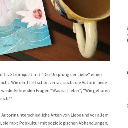
at Liv Strömquist mit “Der Ursprung der Liebe” einen
bracht. Wie der Titel schon ver­rät, sucht die Autorin neue
wiederkehren­den Fra­gen “Was ist Liebe?”, “Wie gehören
 ich?”.
e Autorin unter­schiedliche Arten von Liebe und vor allem
, sie mixt Pop­kul­tur mit sozi­ol­o­gis­chen Abhand­lun­gen,