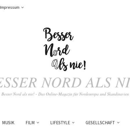
Impressum
ESSER NORD ALS NI
Besser Nord als nie! - Das Online-Magazin für Nordeuropa und Skandinavien
MUSIK
FILM
LIFESTYLE
GESELLSCHAFT