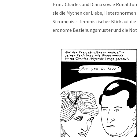
Prinz Charles und Diana sowie Ronald und
sie die Mythen der Liebe, Het­eronor­men 
Strömquists fem­i­nis­tis­ch­er Blick auf di
eronome Beziehungsmuster und die Notwen