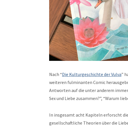
Nach “
Die Kul­turgeschichte der Vul­va
” h
weit­eren ful­mi­nan­ten Com­ic her­aus­ge­
Antworten auf die unter anderem immer 
Sex und Liebe zusam­men?”, “Warum liebe
In ins­ge­samt acht Kapiteln erforscht di
gesellschaftliche The­o­rien über die Liebe