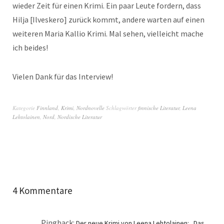
wieder Zeit für einen Kri­mi. Ein paar Leute fordern, dass
Hil­ja [Ilveskero] zurück kommt, andere warten auf einen
weit­eren Maria Kallio Kri­mi. Mal sehen, vielle­icht mache
ich beides!
Vie­len Dank für das Interview!
Kategorie
Finnland
,
Krimi
,
Nordnovelle
Schlagwörter
finnische Literatur
,
Leena
Lehtolainen
,
Nord
,
Nordische Literatur
4 Kommentare
Pingback:
Der neue Krimi von Leena Lehtolainen: „Das