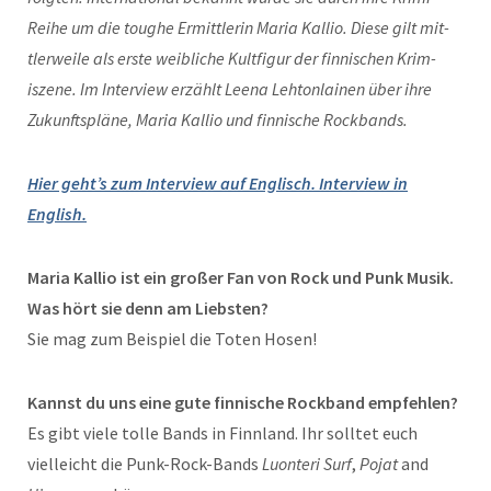
Rei­he um die toughe Ermit­t­lerin Maria Kallio. Diese gilt mit­
tler­weile als erste weib­liche Kult­fig­ur der finnis­chen Krim­
iszene. Im Inter­view erzählt Leena Lehton­lainen über ihre
Zukun­ft­spläne, Maria Kallio und finnis­che Rockbands.
Hier geht’s zum Inter­view auf Englisch.
Inter­view in
English.
Maria Kallio ist ein großer Fan von Rock und Punk Musik.
Was hört sie denn am Lieb­sten?
Sie mag zum Beispiel die Toten Hosen!
Kannst du uns eine gute finnis­che Rock­band empfehlen?
Es gibt viele tolle Bands in Finn­land. Ihr soll­tet euch
vielle­icht die Punk-Rock-Bands
Luon­teri Surf
,
Pojat
and