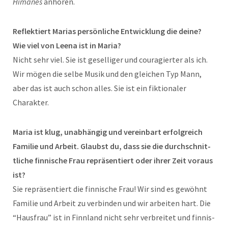
Himanes
anhören.
Reflek­tiert Marias per­sön­liche Entwick­lung die deine?
Wie viel von Leena ist in Maria?
Nicht sehr viel. Sie ist gesel­liger und couragiert­er als ich.
Wir mögen die selbe Musik und den gle­ichen Typ Mann,
aber das ist auch schon alles. Sie ist ein fik­tionaler
Charakter.
Maria ist klug, unab­hängig und
vere­in­bart erfol­gre­ich
Fam­i­lie und Arbeit. Glaub­st du, dass sie die durch­schnit­
tliche finnis­che Frau repräsen­tiert oder ihrer Zeit voraus
ist?
Sie repräsen­tiert die finnis­che Frau! Wir sind es gewöh­nt
Fam­i­lie und Arbeit zu verbinden und wir arbeit­en hart. Die
“Haus­frau” ist in Finn­land nicht sehr ver­bre­it­et und finnis­