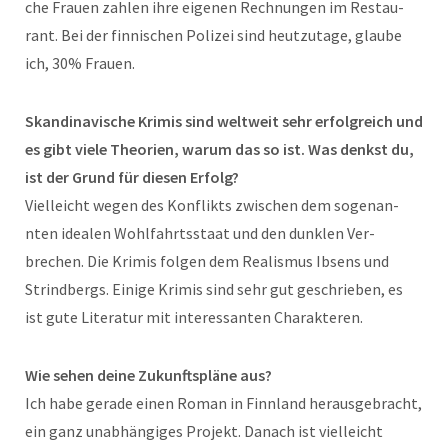
che Frauen zahlen ihre eige­nen Rech­nun­gen im Restau­
rant. Bei der finnis­chen Polizei sind heutzu­tage, glaube
ich, 30% Frauen.
Skan­di­navis­che Krim­is sind weltweit sehr erfol­gre­ich und
es gibt viele The­o­rien, warum das so ist. Was denkst du,
ist der Grund für diesen Erfolg?
Vielle­icht wegen des Kon­flik­ts zwis­chen dem soge­nan­
nten ide­alen Wohlfahrtsstaat und den dun­klen Ver­
brechen. Die Krim­is fol­gen dem Real­is­mus Ibsens und
Strind­bergs. Einige Krim­is sind sehr gut geschrieben, es
ist gute Lit­er­atur mit inter­es­san­ten Charakteren.
Wie sehen deine Zukun­ft­spläne aus?
Ich habe ger­ade einen Roman in Finn­land her­aus­ge­bracht,
ein ganz unab­hängiges Pro­jekt. Danach ist vielle­icht