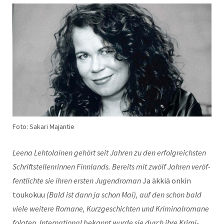
Foto: Sakari Majantie
Leena Lehto­lainen gehört seit Jahren zu den erfol­gre­ich­sten
Schrift­stel­len­rin­nen Finn­lands. Bere­its mit zwölf Jahren veröf­
fentlichte sie ihren ersten Jugen­dro­man
Ja äkkiä onkin
toukokuu
(Bald ist dann ja schon Mai), auf den schon bald
viele weit­ere Romane, Kurzgeschicht­en und Krim­i­nal­ro­mane
fol­gten. Inter­na­tion­al bekan­nt wurde sie durch ihre Kri­mi-