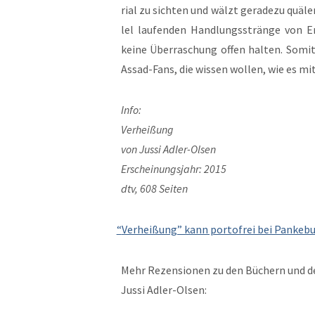
r­i­al zu sicht­en und wälzt ger­adezu quäl
lel laufend­en Hand­lungsstränge von E
keine Über­raschung offen hal­ten. Somit
Assad-Fans, die wis­sen wollen, wie es mi
Info:
Verheißung
von Jus­si Adler-Olsen
Erschei­n­ungs­jahr: 2015
dtv, 608 Seiten
“
Ver­heißung” kann portofrei bei Panke­b
Mehr Rezen­sio­nen zu den Büch­ern und d
Jus­si Adler-Olsen: