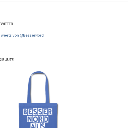
TWITTER
Tweets von @BesserNord
DIE
JUTE