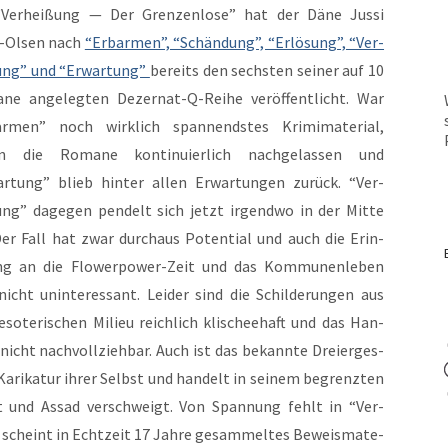
Ver­heißung — Der Gren­zen­lose” hat der Däne Jus­si
r-Olsen nach
“Erbar­men”, “Schän­dung”, “Erlö­sung”, “Ver­
tung” und “Erwartung”
bere­its den sech­sten sein­er auf 10
e angelegten Dez­er­nat-Q-Rei­he veröf­fentlicht. War
r­men” noch wirk­lich span­nend­stes Krim­i­ma­te­r­i­al,
n die Romane kon­tinuier­lich nachge­lassen und
rtung” blieb hin­ter allen Erwartun­gen zurück. “Ver­
ng” dage­gen pen­delt sich jet­zt irgend­wo in der Mitte
Der Fall hat zwar dur­chaus Poten­tial und auch die Erin­
g an die Flow­er­pow­er-Zeit und das Kom­munen­leben
nicht unin­ter­es­sant. Lei­der sind die Schilderun­gen aus
so­ter­ischen Milieu reich­lich klis­chee­haft und das Han­
t nicht nachvol­lziehbar. Auch ist das bekan­nte Dreierges­
arikatur ihrer Selb­st und han­delt in seinem begren­zten
 und Assad ver­schweigt. Von Span­nung fehlt in “Ver­
scheint in Echtzeit 17 Jahre gesam­meltes Beweis­ma­te­