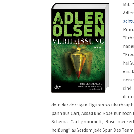
Mit “
Adle
ach­
Roman
“Erba
habe
“Erwa
heißu
ein. 
nerun
sind 
dem e
deln der dor­ti­gen Fig­uren so über­haup
pann aus Carl, Assad und Rose nur noch K
Schema: Carl grum­melt, Rose meck­ert
heißung” außer­dem jede Spur. Das Team 