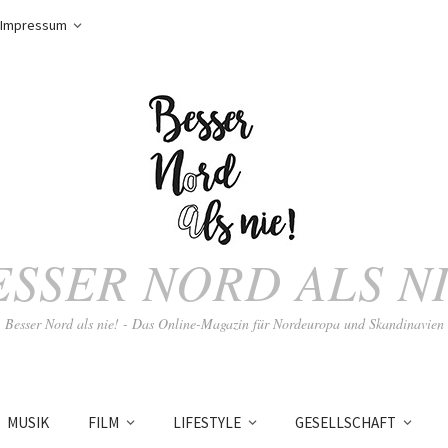
Impressum
ESSER NORD ALS NI
Besser Nord als nie! - Das Online-Magazin für Nordeuropa und Skandinavien
MUSIK
FILM
LIFESTYLE
GESELLSCHAFT