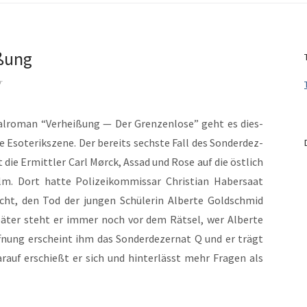
ißung
r
nal­ro­man “Ver­heißung — Der Gren­zen­lose” geht es dies­
 Eso­terik­szene. Der bere­its sech­ste Fall des Son­derdez­
 die Ermit­tler Carl Mør­ck, Assad und Rose auf die östlich
. Dort hat­te Polizeikom­mis­sar Chris­t­ian Haber­saat
cht, den Tod der jun­gen Schü­lerin Alberte Gold­schmid
päter ste­ht er immer noch vor dem Rät­sel, wer Alberte
­nung erscheint ihm das Son­derdez­er­nat Q und er trägt
auf erschießt er sich und hin­ter­lässt mehr Fra­gen als