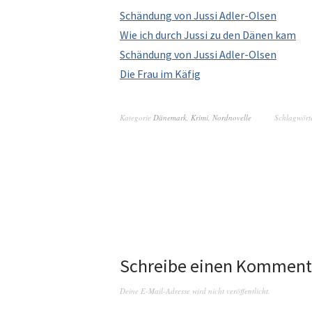
Schän­dung von Jus­si Adler-Olsen
Wie ich durch Jus­si zu den Dänen kam
Schän­dung von Jus­si Adler-Olsen
Die Frau im Käfig
Kategorie
Dänemark
,
Krimi
,
Nordnovelle
Schlagwört
Schreibe einen Komment
Deine E-Mail-Adresse wird nicht veröffentlicht.