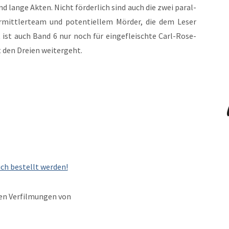
end lange Akten. Nicht förder­lich sind auch die zwei par­al­
rmit­tlerteam und poten­tiellem Mörder, die dem Leser
 ist auch Band 6 nur noch für einge­fleis­chte Carl-Rose-
t den Dreien weitergeht.
uch bestellt werden!
en Ver­fil­mungen von