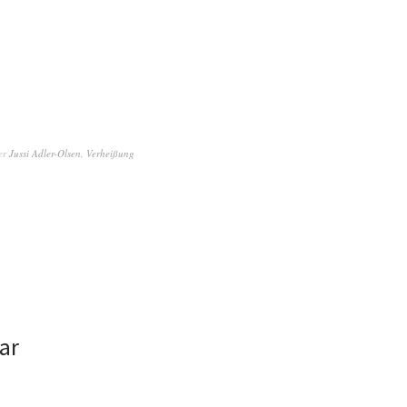
er
Jussi Adler-Olsen
,
Verheißung
ar