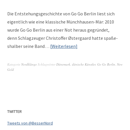
Die Entste­hungs­geschichte von Go Go Berlin liest sich
eigentlich wie eine klas­sis­che Münch­hausen-Mär: 2010
wurde Go Go Berlin aus ein­er Not her­aus gegrün­det,
denn Schlagzeuger Christof­fer Øster­gaard hat­te spaße­
shal­ber seine Band…
Weit­er­lesen
Kategorie
Nordklänge
Schlagwörter
Dänemark
,
dänische Künstler
,
Go Go Berlin
,
New
Gold
TWITTER
Tweets von @BesserNord