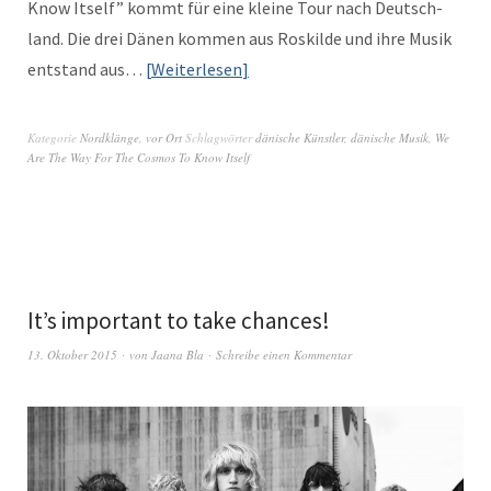
Know Itself” kommt für eine kleine Tour nach Deutsch­
land. Die drei Dänen kom­men aus Roskilde und ihre Musik
ent­stand aus…
Weit­er­lesen
Kategorie
Nordklänge
,
vor Ort
Schlagwörter
dänische Künstler
,
dänische Musik
,
We
Are The Way For The Cosmos To Know Itself
It’s important to take chances!
13. Oktober 2015
von
Jaana Bla
Schreibe einen Kommentar