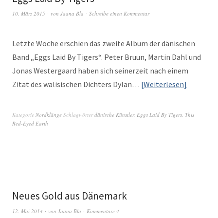
10. März 2015
von
Jaana Bla
Schreibe einen Kommentar
Let­zte Woche erschien das zweite Album der dänis­chen
Band „Eggs Laid By Tigers“. Peter Bru­un, Mar­tin Dahl und
Jonas West­er­gaard haben sich sein­erzeit nach einem
Zitat des wal­i­sis­chen Dichters Dylan…
Weit­er­lesen
Kategorie
Nordklänge
Schlagwörter
dänische Künstler
,
Eggs Laid By Tigers
,
This
Red-Eyed Earth
Neues Gold aus Dänemark
12. Mai 2014
von
Jaana Bla
Kommentare 4