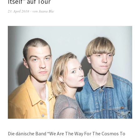
Itself” auf Tour
23. April 2018
von
Jaana Bla
Die dänis­che Band “We Are The Way For The Cos­mos To