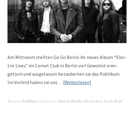
Am Mittwoch stell­ten Go Go Berlin ihr neues Album “Elec­
tric Lives” im Comet Club in Berlin vor! Gewohnt ener­
getisch und aus­ge­lassen beza­uberten sie das Pub­likum.
Im Vor­feld haben sie uns…
Weit­er­lesen
Kategorie
Nordklänge
Schlagwörter
dänische Künstler
,
Electric Lives
,
Go Go Berlin