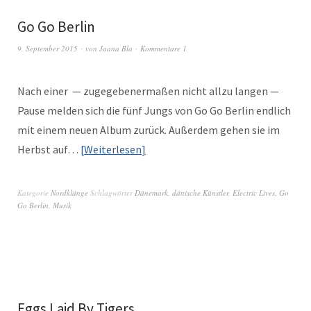
Go Go Berlin
9. September 2015
von
Jaana Bla
Kommentare 1
Nach ein­er — zugegeben­er­maßen nicht allzu lan­gen —
Pause melden sich die fünf Jungs von Go Go Berlin endlich
mit einem neuen Album zurück. Außer­dem gehen sie im
Herb­st auf…
Weit­er­lesen
Kategorie
Nordklänge
Schlagwörter
Dänemark
,
dänische Künstler
,
Electric Lives
,
Go
Go Berlin
,
Musik
Eggs Laid By Tigers