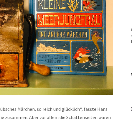
hüb­sches Märchen, so reich und glück­lich“, fasste Hans
rafie zusam­men. Aber vor allem die Schat­ten­seit­en waren