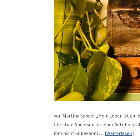
von Mar­ti­na Sander „Mein Leben ist ein 
Chris­t­ian Ander­sen in sein­er Auto­bi­og
ihm nicht unbekan­nt…
Weit­er­lesen