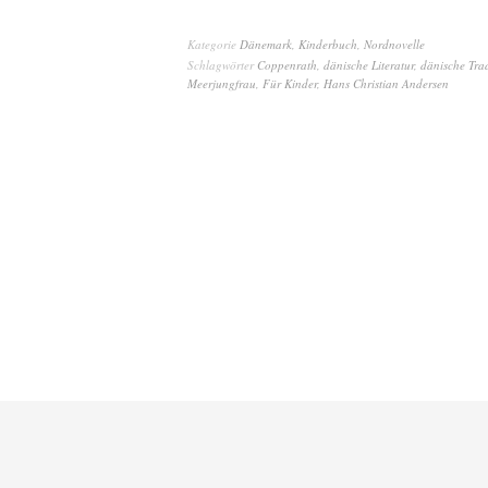
Kategorie
Dänemark
,
Kinderbuch
,
Nordnovelle
Schlagwörter
Coppenrath
,
dänische Literatur
,
dänische Tra
Meerjungfrau
,
Für Kinder
,
Hans Christian Andersen