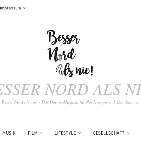
Impressum
ESSER NORD ALS NI
Besser Nord als nie! - Das Online-Magazin für Nordeuropa und Skandinavien
MUSIK
FILM
LIFESTYLE
GESELLSCHAFT