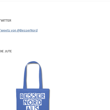
TWITTER
Tweets von @BesserNord
DIE
JUTE