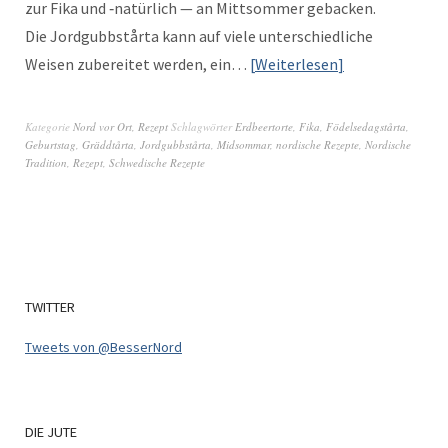
zur Fika und ‑natür­lich — an Mitt­som­mer geback­en.
Die Jordgubb­står­ta kann auf viele unter­schiedliche
Weisen zubere­it­et wer­den, ein…
Weit­er­lesen
Kategorie
Nord vor Ort
,
Rezept
Schlagwörter
Erdbeertorte
,
Fika
,
Födelsedagstårta
,
Geburtstag
,
Gräddtårta
,
Jordgubbstårta
,
Midsommar
,
nordische Rezepte
,
Nordische
Tradition
,
Rezept
,
Schwedische Rezepte
TWITTER
Tweets von @BesserNord
DIE
JUTE