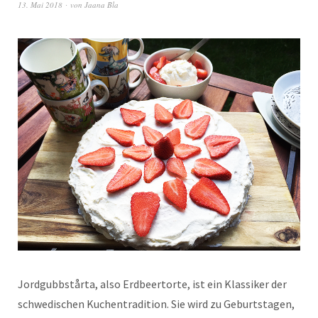
13. Mai 2018
von
Jaana Bla
Jordgubb­står­ta, also Erd­beer­torte, ist ein Klas­sik­er der
schwedis­chen Kuchen­tra­di­tion. Sie wird zu Geburt­sta­gen,