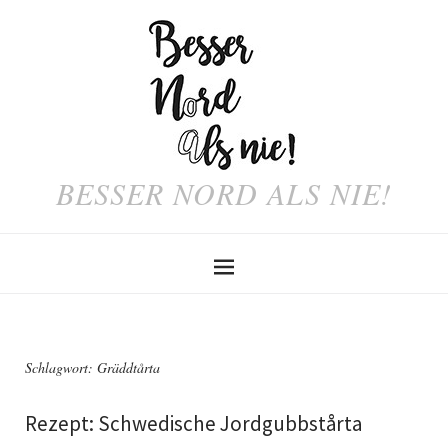
BESSER NORD ALS NIE!
Schlagwort:
Gräddtårta
Rezept: Schwedische Jordgubbstårta