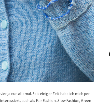
­navier ja nun alle­mal. Seit einiger Zeit habe ich mich per­
nter­essiert, auch als Fair Fash­ion, Slow Fash­ion, Green