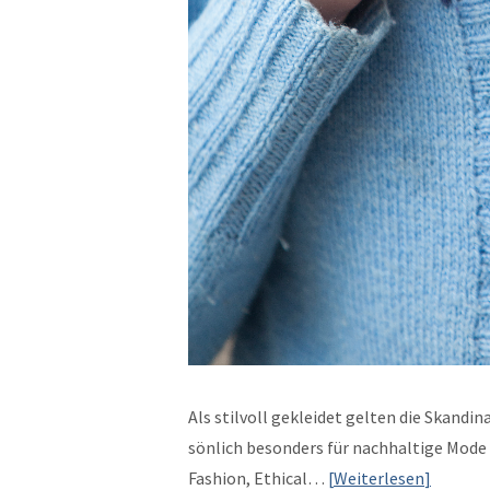
Als stil­voll gek­lei­det gel­ten die Skan­di
sön­lich beson­ders für nach­haltige Mode i
Fash­ion, Eth­i­cal…
Weit­er­lesen