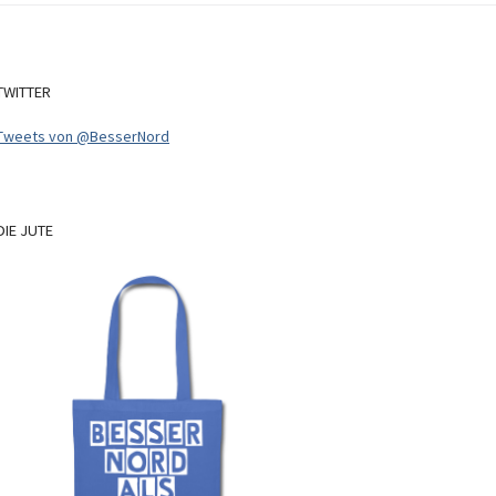
TWITTER
Tweets von @BesserNord
DIE
JUTE