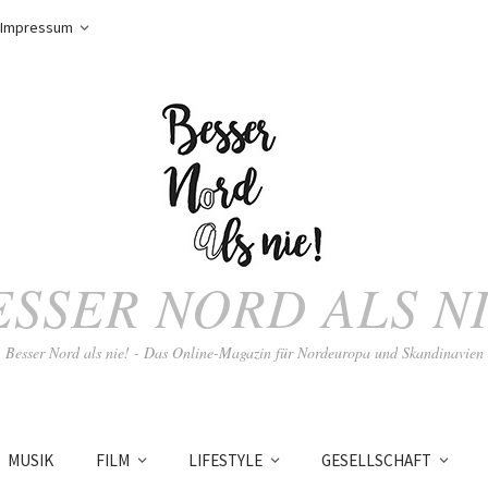
Impressum
ESSER NORD ALS NI
Besser Nord als nie! - Das Online-Magazin für Nordeuropa und Skandinavien
MUSIK
FILM
LIFESTYLE
GESELLSCHAFT