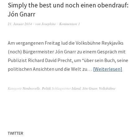
Simply the best und noch einen obendrauf:
Jón Gnarr
21. Januar 2014
von
Josephine
Kommentare 1
Am ver­gan­genen Fre­itag lud die Volks­bühne Reyk­javíks
(noch) Bürg­er­meis­ter Jón Gnarr zu einem Gespräch mit
Pub­lizist Richard David Precht, um “über sein Buch, seine
poli­tis­chen Ansicht­en und die Welt zu…
Weit­er­lesen
Kategorie
Nordnovelle
,
Politik
Schlagwörter
Island
,
Jón Gnarr
,
Volksbühne
TWITTER