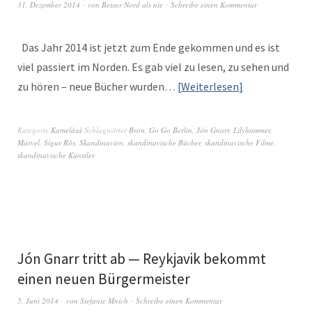
31. Dezember 2014
von
Besser Nord als nie
Schreibe einen Kommentar
Das Jahr 2014 ist jet­zt zum Ende gekom­men und es ist
viel passiert im Nor­den. Es gab viel zu lesen, zu sehen und
zu hören – neue Büch­er wur­den…
Weit­er­lesen
Kategorie
Kamelåså
Schlagwörter
Bron
,
Go Go Berlin
,
Jón Gnarr
,
Lilyhammer
,
Märvel
,
Sigur Rós
,
Skandinavien
,
skandinavische Bücher
,
skandinavische Filme
,
skandinavische Künstler
Jón Gnarr tritt ab — Reykjavik bekommt
einen neuen Bürgermeister
5. Juni 2014
von
Stefanie Mnich
Schreibe einen Kommentar