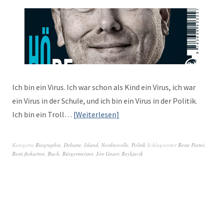
Ich bin ein Virus. Ich war schon als Kind ein Virus, ich war
ein Virus in der Schule, und ich bin ein Virus in der Poli­tik.
Ich bin ein Troll…
Weit­er­lesen
Kategorie
Biographie
,
Debatte
,
Island
,
Nordnovelle
,
Politik
Schlagwörter
Beste Partei
,
Besti flokurinn
,
Buch
,
Bürgermeister
,
Jón Gnarr
,
Reykjavik