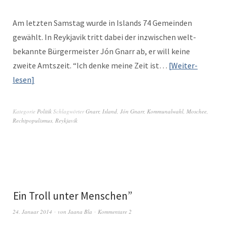
Am let­zten Sam­stag wurde in Islands 74 Gemein­den
gewählt. In Reyk­javik tritt dabei der inzwis­chen welt­
bekan­nte Bürg­er­meis­ter Jón Gnarr ab, er will keine
zweite Amt­szeit. “Ich denke meine Zeit ist…
Weit­er­
lesen
Kategorie
Politik
Schlagwörter
Gnarr
,
Island
,
Jón Gnarr
,
Kommunalwahl
,
Moschee
,
Rechtpopulismus
,
Reykjavik
“
Ein Troll unter Menschen”
24. Januar 2014
von
Jaana Bla
Kommentare 2