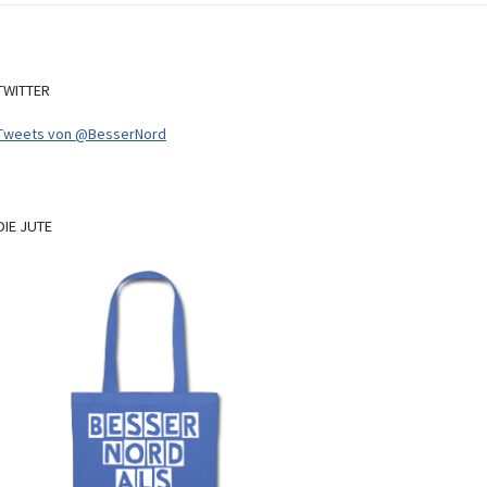
TWITTER
Tweets von @BesserNord
DIE
JUTE