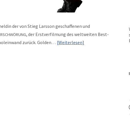
l­heldin der von Stieg Lars­son geschaf­fe­nen und
, der Erstver­fil­mung des weltweit­en Best­
ERSCHWÖRUNG
Kinolein­wand zurück. Gold­en…
Weit­er­lesen
g