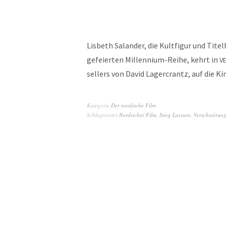
Lis­beth Salan­der, die Kult­fig­ur und Tite
gefeierten Mil­len­ni­um-Rei­he, kehrt in
V
sellers von David Lager­crantz, auf die 
Kategorie
Der nordische Film
Schlagwörter
Nordischer Film
,
Stieg Larsson
,
Verschwörun