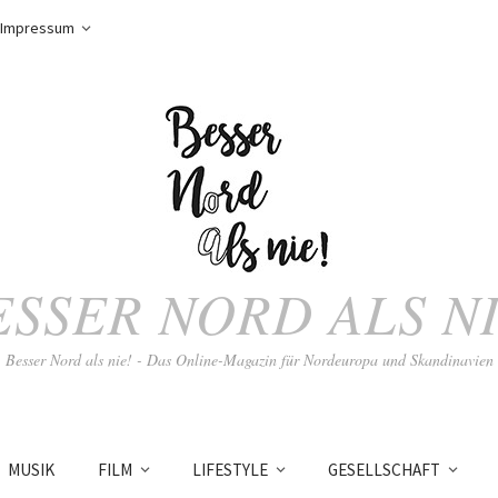
Impressum
ESSER NORD ALS NI
Besser Nord als nie! - Das Online-Magazin für Nordeuropa und Skandinavien
MUSIK
FILM
LIFESTYLE
GESELLSCHAFT