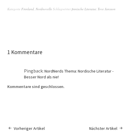
Kategorie
Finnland
,
Nordnovelle
Schlagwörter
finnische Literatur
,
Tove Jansson
1 Kommentare
Pingback:
NordNerds Thema: Nordische Literatur -
Besser Nord als nie!
Kommentare sind geschlossen.
Vorheriger Artikel
Nächster Artikel