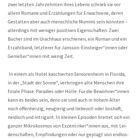
zwei let­zten Jahrzehn­ten ihres Lebens schrieb sie vor
allem Romane und Erzäh­lun­gen für Erwach­sene, deren
Gestal­ten aber auch men­schliche Mumins sein kön­nten –
allerd­ings mit weniger pos­i­tiv­en Eigen­schaften. Zwei
Büch­er sind im Urach­haus erschienen, ein Roman und ein
Erzählband, let­zter­er für Jansson-Einsteiger*innen oder
Genießer*innen mit wenig Zeit.
In einem als Hotel kaschierten Senioren­heim in Flori­da,
in der „Stadt der Sonne“, ver­brin­gen alte Men­schen ihre
finale Phase. Paradies oder Hölle: Für die Bewohner*innen
kann es bei­des sein, denn sie sind auch in hohem Alter
noch offen­herzig, neugierig und liebevoll oder boshaft,
nei­disch und intri­g­ant. In kleinen Episo­den bre­it­et sich ein
ganz­er Mikrokos­mos von Exzentriker*innen aus, mit Lei­
den­schaften, Empfind­un­gen oder nur geplagt von end­los­