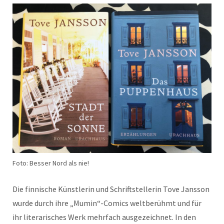
Foto: Besser Nord als nie!
Die finnis­che Kün­st­lerin und Schrift­stel­lerin Tove Jans­son
wurde durch ihre „Mumin“-Comics welt­berühmt und für
ihr lit­er­arisches Werk mehrfach aus­geze­ich­net. In den