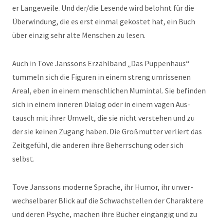
er Langeweile. Und der/die Lesende wird belohnt für die
Über­win­dung, die es erst ein­mal gekostet hat, ein Buch
über einzig sehr alte Men­schen zu lesen.
Auch in Tove Janssons Erzählband „Das Pup­pen­haus“
tum­meln sich die Fig­uren in einem streng umris­se­nen
Are­al, eben in einem men­schlichen Mumintal. Sie befind­en
sich in einem inneren Dia­log oder in einem vagen Aus­
tausch mit ihrer Umwelt, die sie nicht ver­ste­hen und zu
der sie keinen Zugang haben. Die Groß­mut­ter ver­liert das
Zeit­ge­fühl, die anderen ihre Beherrschung oder sich
selbst.
Tove Janssons mod­erne Sprache, ihr Humor, ihr unver­
wech­sel­bar­er Blick auf die Schwach­stellen der Charak­tere
und deren Psy­che, machen ihre Büch­er eingängig und zu