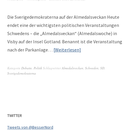
Die Sverigedemokra­ter­na auf der Almedalsveck­an Heute
endet eine der wichtig­sten poli­tis­chen Ver­anstal­tun­gen
Schwe­dens – die „Almedalsveck­an“ (Almedalswoche) in
Vis­by auf der Insel Got­land. Benan­nt ist die Ver­anstal­tung
nach der Parkan­lage…
Weit­er­lesen
Kategorie
Debatte
,
Politik
Schlagwörter
Almedalsveckan
,
Schweden
,
SD
,
Sverigedemokraterna
TWITTER
Tweets von @BesserNord