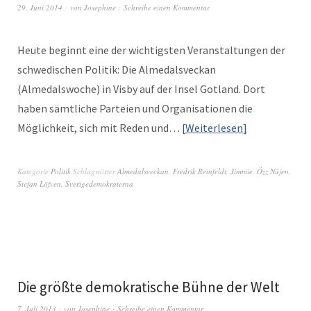
29. Juni 2014
von
Josephine
Schreibe einen Kommentar
Heute begin­nt eine der wichtig­sten Ver­anstal­tun­gen der
schwedis­chen Poli­tik: Die Almedalsveck­an
(Almedalswoche) in Vis­by auf der Insel Got­land. Dort
haben sämtliche Parteien und Organ­i­sa­tio­nen die
Möglichkeit, sich mit Reden und…
Weit­er­lesen
Kategorie
Politik
Schlagwörter
Almedalsveckan
,
Fredrik Reinfeldt
,
Jimmie
,
Özz Nûjen
,
Stefan Löfven
,
Sverigedemokraterna
Die größte demokratische Bühne der Welt
7. Juli 2013
von
Josephine
Schreibe einen Kommentar