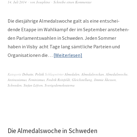
14. Juli 2014
von
Josephine
Schreibe einen Kommentar
Die diesjährige Almedalswoche galt als eine entschei­
dende Etappe im Wahlkampf der im Sep­tem­ber anste­hen­
den Par­la­mentswahlen in Schwe­den. Jeden Som­mer
haben in Vis­by acht Tage lang sämtliche Parteien und
Organ­i­sa­tio­nen die…
Weit­er­lesen
Kategorie
Debatte
,
Politik
Schlagwörter
Almedalen
,
Almedalsveckan
,
Almedalswoche
,
Antirassismus
,
Feminismus
,
Fredrik Reinfeldt
,
Gleichstellung
,
Jimmie Åkesson
,
Schweden
,
Stefan Löfven
,
Sverigedemokraterna
Die Almedalswoche in Schweden