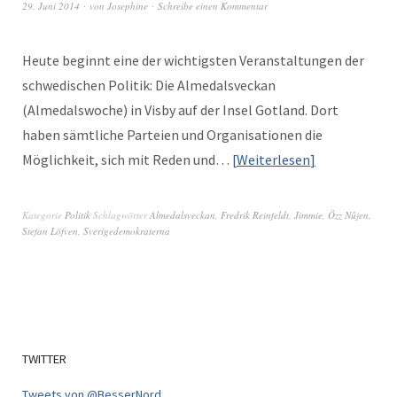
29. Juni 2014
von
Josephine
Schreibe einen Kommentar
Heute begin­nt eine der wichtig­sten Ver­anstal­tun­gen der
schwedis­chen Poli­tik: Die Almedalsveck­an
(Almedalswoche) in Vis­by auf der Insel Got­land. Dort
haben sämtliche Parteien und Organ­i­sa­tio­nen die
Möglichkeit, sich mit Reden und…
Weit­er­lesen
Kategorie
Politik
Schlagwörter
Almedalsveckan
,
Fredrik Reinfeldt
,
Jimmie
,
Özz Nûjen
,
Stefan Löfven
,
Sverigedemokraterna
TWITTER
Tweets von @BesserNord