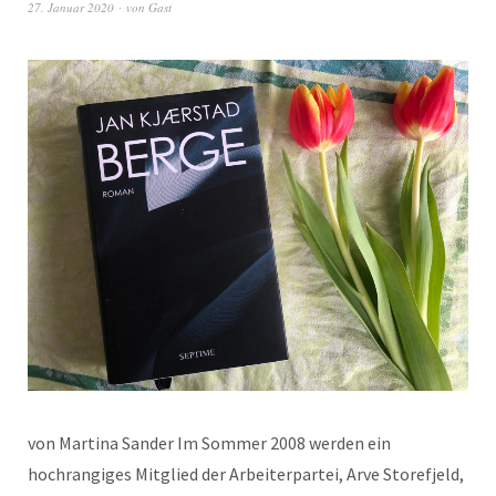
27. Januar 2020
von
Gast
von Mar­ti­na Sander Im Som­mer 2008 wer­den ein
hochrangiges Mit­glied der Arbeit­er­partei, Arve Store­f­jeld,