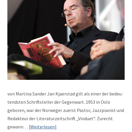
von Mar­ti­na Sander Jan Kjaer­stad gilt als ein­er der bedeu­
tend­sten Schrift­steller der Gegen­wart. 1953 in Oslo
geboren, war der Nor­weger zuerst Pas­tor, Jaz­zpi­anist und
Redak­teur der Lit­er­aturzeitschrift „Vin­duet“. Zurecht
gewann…
Weit­er­lesen