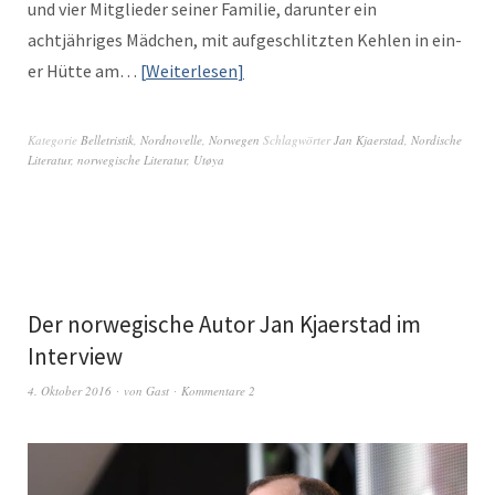
und vier Mit­glieder sein­er Fam­i­lie, darunter ein
achtjähriges Mäd­chen, mit aufgeschlitzten Kehlen in ein­
er Hütte am…
Weit­er­lesen
Kategorie
Belletristik
,
Nordnovelle
,
Norwegen
Schlagwörter
Jan Kjaerstad
,
Nordische
Literatur
,
norwegische Literatur
,
Utøya
Der norwegische Autor Jan Kjaerstad im
Interview
4. Oktober 2016
von
Gast
Kommentare 2