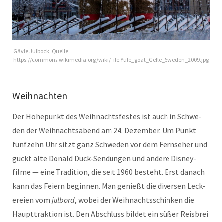
Gävle Jul­bock, Quelle:
https://commons.wikimedia.org/wiki/File:Yule_goat_Gefle_Sweden_2009.jpg
Weihnachten
Der Höhep­unkt des Wei­h­nachts­festes ist auch in Schwe­
den der Wei­h­nachtsabend am 24. Dezem­ber. Um Punkt
fün­fzehn Uhr sitzt ganz Schwe­den vor dem Fernse­her und
guckt alte Don­ald Duck-Sendun­gen und andere Dis­ney­
filme — eine Tra­di­tion, die seit 1960 beste­ht. Erst danach
kann das Feiern begin­nen. Man genießt die diversen Leck­
ereien vom
jul­bord
, wobei der Wei­h­nachtss­chinken die
Haupt­trak­tion ist. Den Abschluss bildet ein süßer Reis­brei