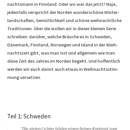
nachts­mann in Finn­land. Oder wo war das jet­zt? Naja,
jeden­falls ver­spricht der Nor­den wun­der­schöne Win­ter­
land­schaften, Gemütlichkeit und schöne wei­h­nachtliche
Tra­di­tio­nen. Über die wollen wir in dieser kleinen Serie
schreiben: darüber, welche Bräuche es in Schwe­den,
Däne­mark, Finn­land, Nor­we­gen und Island in der Wei­h­
nacht­szeit gibt, was man isst und all­ge­mein wie man
diese Zeit des Jahres im Nor­den bege­ht. Und hof­fentlich
wer­den wir euch damit auch etwas in Wei­h­nachtsstim­
mung versetzen.
Teil 1: Schweden
“
Die vie­len Lichter bilden einen feinen Kon­trast zum