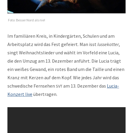
Foto: Bess­er Nord als nie!
Im famil­iären Kreis, in Kindergärten, Schulen und am
Arbeit­splatz wird das Fest gefeiert. Man isst
lussekat­ter
,
singt Wei­h­nacht­slieder und wählt im Vor­feld eine Lucia,
die den Umzug am 13. Dezem­ber anführt. Die Lucia trägt
ein weißes Gewand, ein rotes Band um die Taille und einen
Kranz mit Kerzen auf dem Kopf. Wie jedes Jahr wird das
schwedis­che Fernse­hen
am 13. Dezem­ber das
Lucia-
SVT
Konz­ert live
übertragen.