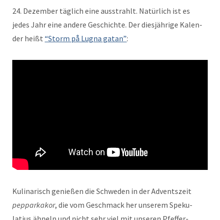
24. Dezem­ber täglich eine ausstrahlt. Natür­lich ist es
jedes Jahr eine andere Geschichte. Der diesjährige Kalen­
der heißt
“Storm på Lugna gatan”
:
Kuli­nar­isch genießen die Schwe­den in der Adventszeit
pep­parkakor
, die vom Geschmack her unserem Speku­
latius ähneln und nicht sehr viel mit unseren Pfef­fer­