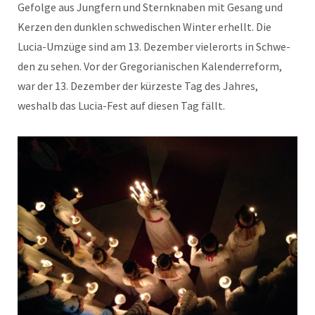
Gefolge aus Jungfern und Sternkn­aben mit Gesang und
Kerzen den dun­klen schwedis­chen Win­ter erhellt. Die
Lucia-Umzüge sind am 13. Dezem­ber vielerorts in Schwe­
den zu sehen. Vor der Gre­go­ri­an­is­chen Kalen­der­reform,
war der 13. Dezem­ber der kürzeste Tag des Jahres,
weshalb das Lucia-Fest auf diesen Tag fällt.