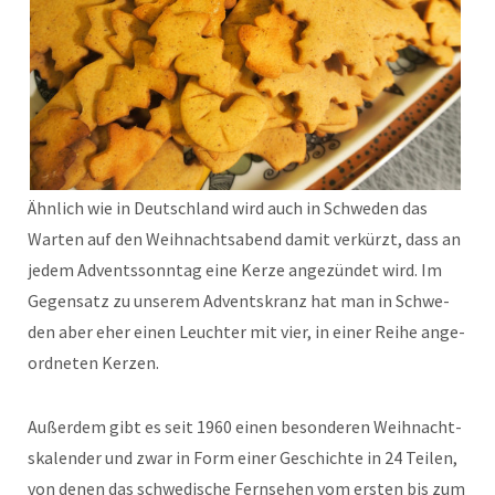
Ähn­lich wie in Deutsch­land wird auch in Schwe­den das
Warten auf den Wei­h­nachtsabend damit verkürzt, dass an
jedem Adventsson­ntag eine Kerze angezün­det wird. Im
Gegen­satz zu unserem Adventskranz hat man in Schwe­
den aber eher einen Leuchter mit vier, in ein­er Rei­he ange­
ord­neten Kerzen.
Außer­dem gibt es seit 1960 einen beson­deren Wei­h­nacht­
skalen­der und zwar in Form ein­er Geschichte in 24 Teilen,
von denen das schwedis­che Fernse­hen vom ersten bis zum