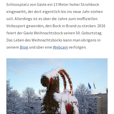
Schloss­platz von Gävle ein 13 Meter hoher Stro­hbock
eingewei­ht, der dort eigentlich bis ins neue Jahr ste­hen
soll. Allerd­ings ist es über die Jahre zum inof­fiziellen
Volkss­port gewor­den, den Bock in Brand zu steck­en. 2016
feiert der Gävle Wei­h­nachts­bock seinen 50. Geburt­stag.
Das Leben des Wei­h­nachts­bocks kann man übri­gens in
seinem
Blog
und über eine
Web­cam
verfolgen.