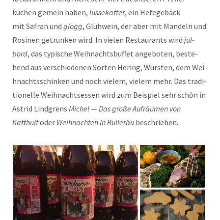
kuchen gemein haben,
lussekat­ter
, ein Hefege­bäck
mit Safran und
glögg
, Glüh­wein, der aber mit Man­deln und
Rosi­nen getrunk­en wird. In vie­len Restau­rants wird
jul­
bord
, das typ­is­che Wei­h­nachts­buf­fet ange­boten, beste­
hend aus ver­schiede­nen Sorten Her­ing, Würsten, dem Wei­
h­nachtss­chinken und noch vielem, vielem mehr. Das tra­di­
tionelle Wei­h­nacht­sessen wird zum Beispiel sehr schön in
Astrid Lind­grens
Michel
—
Das
große Aufräu­men
von
Katthult
oder
Wei­h­nacht­en in Buller­bü
beschrieben.