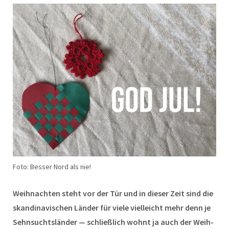
Foto: Besser Nord als nie!
Wei­h­nacht­en ste­ht vor der Tür und in dieser Zeit sind die
skan­di­navis­chen Län­der für viele vielle­icht mehr denn je
Sehn­sucht­slän­der — schließlich wohnt ja auch der Wei­h­