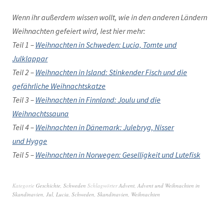
Wenn ihr außer­dem wis­sen wollt, wie in den anderen Län­dern
Wei­h­nacht­en gefeiert wird, lest hier mehr:
Teil 1 –
Wei­h­nacht­en in Schwe­den: Lucia, Tomte und
Julklappar
Teil 2 –
Wei­h­nacht­en in Island: Stink­ender Fisch und die
gefährliche Weihnachtskatze
Teil 3 –
Wei­h­nacht­en in Finn­land: Joulu und die
Weihnachtssauna
Teil 4 –
Wei­h­nacht­en in Däne­mark: Jule­bryg, Niss­er
und Hygge
Teil 5 –
Wei­h­nacht­en in Nor­we­gen: Gesel­ligkeit und Lutefisk
Kategorie
Geschichte
,
Schweden
Schlagwörter
Advent
,
Advent und Weihnachten in
Skandinavien
,
Jul
,
Lucia
,
Schweden
,
Skandinavien
,
Weihnachten