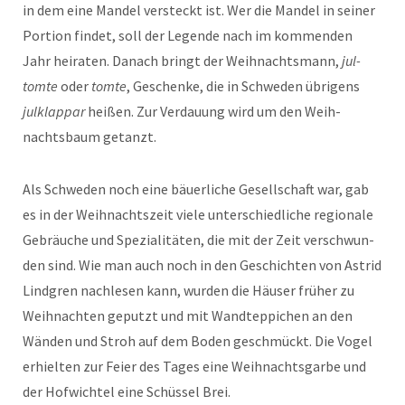
in dem eine Man­del ver­steckt ist. Wer die Man­del in sein­er
Por­tion find­et, soll der Leg­ende nach im kom­menden
Jahr heirat­en. Danach bringt der Wei­h­nachts­mann,
jul­
tomte
oder
tomte
, Geschenke, die in Schwe­den übri­gens
julk­lap­par
heißen. Zur Ver­dau­ung wird um den Wei­h­
nachts­baum getanzt.
Als Schwe­den noch eine bäuer­liche Gesellschaft war, gab
es in der Wei­h­nacht­szeit viele unter­schiedliche regionale
Gebräuche und Spezial­itäten, die mit der Zeit ver­schwun­
den sind. Wie man auch noch in den Geschicht­en von Astrid
Lind­gren nach­le­sen kann, wur­den die Häuser früher zu
Wei­h­nacht­en geputzt und mit Wandtep­pichen an den
Wän­den und Stroh auf dem Boden geschmückt. Die Vogel
erhiel­ten zur Feier des Tages eine Wei­h­nachts­garbe und
der Hofwich­tel eine Schüs­sel Brei.