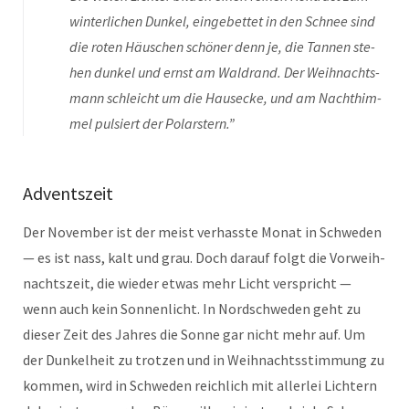
win­ter­lichen Dunkel, einge­bet­tet in den Schnee sind
die roten Häuschen schön­er denn je, die Tan­nen ste­
hen dunkel und ernst am Wal­drand. Der Wei­h­nachts­
mann schle­icht um die Hausecke, und am Nachthim­
mel pulsiert der Polarstern.”
Adventszeit
Der Novem­ber ist der meist ver­has­ste Monat in Schwe­den
— es ist nass, kalt und grau. Doch darauf fol­gt die Vor­wei­h­
nacht­szeit, die wieder etwas mehr Licht ver­spricht —
wenn auch kein Son­nen­licht. In Nord­schwe­den geht zu
dieser Zeit des Jahres die Sonne gar nicht mehr auf. Um
der Dunkel­heit zu trotzen und in Wei­h­nachtsstim­mung zu
kom­men, wird in Schwe­den reich­lich mit aller­lei Lichtern