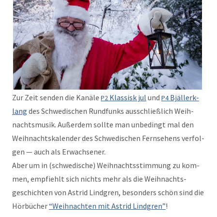
Zur Zeit senden die Kanäle
Klas­sisk jul
und
Bjällerk­
P2
P4
lang
des Schwedis­chen Rund­funks auss­chließlich Wei­h­
nachtsmusik. Außer­dem sollte man unbe­d­ingt mal den
Wei­h­nacht­skalen­der des Schwedis­chen Fernse­hens ver­fol­
gen — auch als Erwachsener.
Aber um in (schwedis­che) Wei­h­nachtsstim­mung zu kom­
men, emp­fiehlt sich nichts mehr als die Wei­h­nachts­
geschicht­en von Astrid Lind­gren, beson­ders schön sind die
Hör­büch­er
“Wei­h­nacht­en mit Astrid Lind­gren”
!