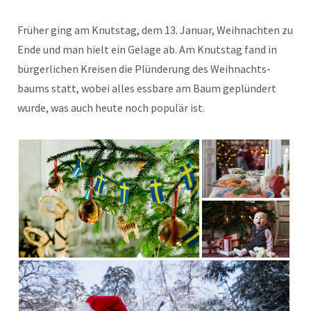
Früher ging am Knut­stag, dem 13. Jan­u­ar, Wei­h­nacht­en zu
Ende und man hielt ein Gelage ab. Am Knut­stag fand in
bürg­er­lichen Kreisen die Plün­derung des Wei­h­nachts­
baums statt, wobei alles ess­bare am Baum geplün­dert
wurde, was auch heute noch pop­ulär ist.