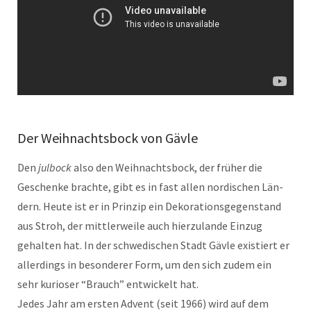
Der Weihnachtsbock von Gävle
Den
jul­bock
also den Wei­h­nachts­bock, der früher die
Geschenke brachte, gibt es in fast allen nordis­chen Län­
dern. Heute ist er in Prinzip ein Deko­ra­tions­ge­gen­stand
aus Stroh, der mit­tler­weile auch hierzu­lande Einzug
gehal­ten hat. In der schwedis­chen Stadt Gävle existiert er
allerd­ings in beson­der­er Form, um den sich zudem ein
sehr kurios­er “Brauch” entwick­elt hat.
Jedes Jahr am ersten Advent (seit 1966) wird auf dem