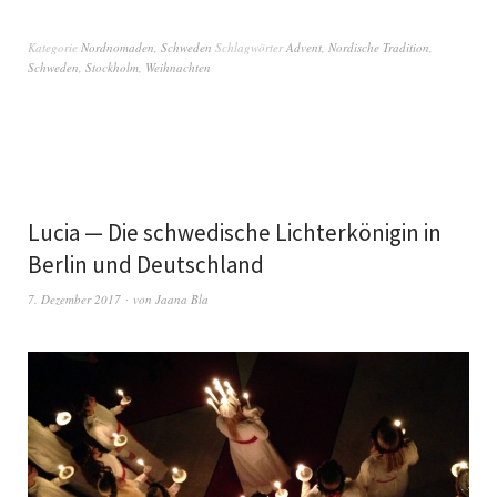
Kategorie
Nordnomaden
,
Schweden
Schlagwörter
Advent
,
Nordische Tradition
,
Schweden
,
Stockholm
,
Weihnachten
Lucia — Die schwedische Lichterkönigin in
Berlin und Deutschland
7. Dezember 2017
von
Jaana Bla