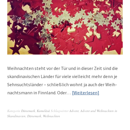
Wei­h­nacht­en ste­ht vor der Tür und in dieser Zeit sind die
skan­di­navis­chen Län­der für viele vielle­icht mehr denn je
Sehn­sucht­slän­der – schließlich wohnt ja auch der Wei­h­
nachts­mann in Finn­land. Oder…
Weit­er­lesen
Kategorie
Dänemark
,
Kamelåså
Schlagwörter
Advent
,
Advent und Weihnachten in
Skandinavien
,
Dänemark
,
Weihnachten