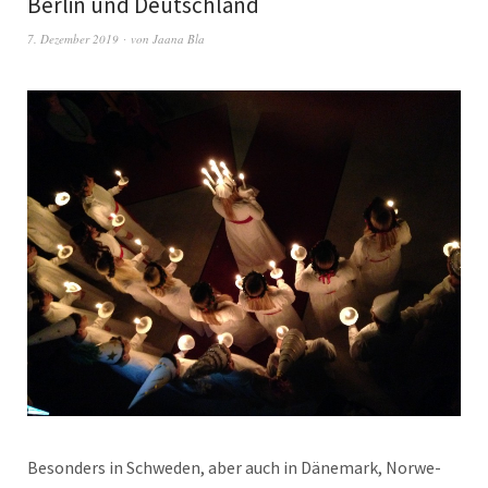
Berlin und Deutschland
7. Dezember 2019
von
Jaana Bla
Beson­ders in Schwe­den, aber auch in Däne­mark, Nor­we­