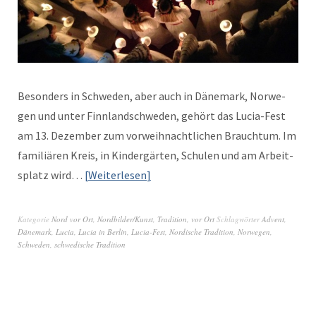
Beson­ders in Schwe­den, aber auch in Däne­mark, Nor­we­
gen und unter Finn­land­schwe­den, gehört das Lucia-Fest
am 13. Dezem­ber zum vor­wei­h­nachtlichen Brauch­tum. Im
famil­iären Kreis, in Kindergärten, Schulen und am Arbeit­
splatz wird…
Weit­er­lesen
Kategorie
Nord vor Ort
,
Nordbilder/Kunst
,
Tradition
,
vor Ort
Schlagwörter
Advent
,
Dänemark
,
Lucia
,
Lucia in Berlin
,
Lucia-Fest
,
Nordische Tradition
,
Norwegen
,
Schweden
,
schwedische Tradition