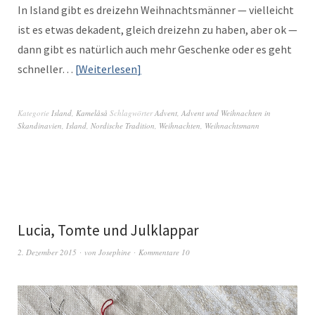
In Island gibt es dreizehn Wei­h­nachtsmän­ner — vielle­icht
ist es etwas dekadent, gle­ich dreizehn zu haben, aber ok —
dann gibt es natür­lich auch mehr Geschenke oder es geht
schneller…
Weit­er­lesen
Kategorie
Island
,
Kamelåså
Schlagwörter
Advent
,
Advent und Weihnachten in
Skandinavien
,
Island
,
Nordische Tradition
,
Weihnachten
,
Weihnachtsmann
Lucia, Tomte und Julklappar
2. Dezember 2015
von
Josephine
Kommentare 10