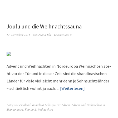
Joulu und die Weihnachtssauna
17. Dezember 2015
von
Jaana Bla
Kommentare 8
Advent und Wei­h­nacht­en in Nordeu­ropa Wei­h­nacht­en ste­
ht vor der Tür und in dieser Zeit sind die skan­di­navis­chen
Län­der für viele vielle­icht mehr denn je Sehn­sucht­slän­der
– schließlich wohnt ja auch…
Weit­er­lesen
Kategorie
Finnland
,
Kamelåså
Schlagwörter
Advent
,
Advent und Weihnachten in
Skandinavien
,
Finnland
,
Weihnachten