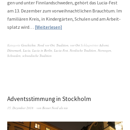
gen und unter Finn­land­schwe­den, gehört das Lucia-Fest
am 13. Dezem­ber zum vor­wei­h­nachtlichen Brauch­tum. Im
famil­iären Kreis, in Kindergärten, Schulen und am Arbeit­
splatz wird…
Weit­er­lesen
Kategorie
Geschichte
,
Nord vor Ort
,
Tradition
,
vor Ort
Schlagwörter
Advent
,
Dänemark
,
Lucia
,
Lucia in Berlin
,
Lucia-Fest
,
Nordische Tradition
,
Norwegen
,
Schweden
,
schwedische Tradition
Adventsstimmung in Stockholm
15. Dezember 2018
von
Besser Nord als nie