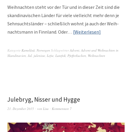
Wei­h­nacht­en ste­ht vor der Tür und in dieser Zeit sind die
skan­di­navis­chen Län­der für viele vielle­icht mehr denn je
Sehn­sucht­slän­der – schließlich wohnt ja auch der Wei­h­
nachts­mann in Finn­land. Oder…
Weit­er­lesen
Kategorie
Kamelåså
,
Norwegen
Schlagwörter
Advent
,
Advent und Weihnachten in
Skandinavien
,
Jul
,
julenisse
,
Lefse
,
Lutefisk
,
Pfefferkuchen
,
Weihnachten
Julebryg, Nisser und Hygge
21. Dezember 2015
von
Lisa
Kommentare 7