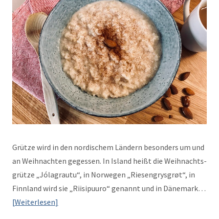
Grütze wird in den nordis­chem Län­dern beson­ders um und
an Wei­h­nacht­en gegessen. In Island heißt die Wei­h­nachts­
grütze „Jóla­grautu“, in Nor­we­gen „Riesen­grys­grøt“, in
Finn­land wird sie „Riisipu­uro“ genan­nt und in Däne­mark…
Weit­er­lesen