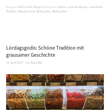
Kategorie
Nord vor Ort
,
Rezept
Schlagwörter
Julgröt
,
nordische Rezepte
,
schwedische
Tradition
,
Skandinavische Weihnachten
,
Weihnachten
Lördagsgodis: Schöne Tradition mit
grausamer Geschichte
18. April 2018
von
Jaana Bla