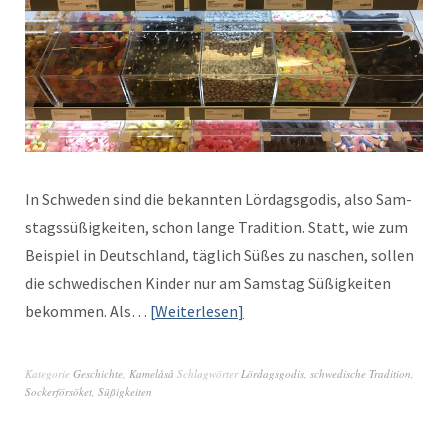
In Schwe­den sind die bekan­nten Lördags­godis, also Sam­
stagssüßigkeit­en, schon lange Tra­di­tion. Statt, wie zum
Beispiel in Deutsch­land, täglich Süßes zu naschen, sollen
die schwedis­chen Kinder nur am Sam­stag Süßigkeit­en
bekom­men. Als…
Weit­er­lesen
Kategorie
Geschichte
,
Kamelåså
Schlagwörter
Lördagsgodis
,
schwedische Tradition
,
Sockerförsöket
,
Süßigkeiten