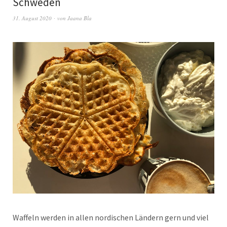
Schweden
31. August 2020
von
Jaana Bla
Waf­feln wer­den in allen nordis­chen Län­dern gern und viel