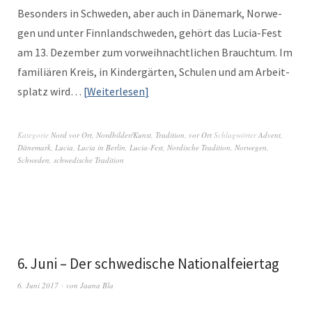
Beson­ders in Schwe­den, aber auch in Däne­mark, Nor­we­
gen und unter Finn­land­schwe­den, gehört das Lucia-Fest
am 13. Dezem­ber zum vor­wei­h­nachtlichen Brauch­tum. Im
famil­iären Kreis, in Kindergärten, Schulen und am Arbeit­
splatz wird…
Weit­er­lesen
Kategorie
Nord vor Ort
,
Nordbilder/Kunst
,
Tradition
,
vor Ort
Schlagwörter
Advent
,
Dänemark
,
Lucia
,
Lucia in Berlin
,
Lucia-Fest
,
Nordische Tradition
,
Norwegen
,
Schweden
,
schwedische Tradition
6. Juni – Der schwedische Nationalfeiertag
6. Juni 2017
von
Jaana Bla