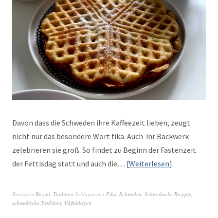
Davon dass die Schwe­den ihre Kaf­feezeit lieben, zeugt
nicht nur das beson­dere Wort fika. Auch ihr Back­w­erk
zele­bri­eren sie groß. So find­et zu Beginn der Fas­ten­zeit
der Fet­tis­dag statt und auch die…
Weit­er­lesen
Kategorie
Rezept
,
Tradition
Schlagwörter
Fika
,
Schweden
,
Schwedische Rezepte
,
schwedische Tradition
,
Våffeldagen