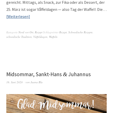
gere­icht. Mit­tags, als Snack, zur Fika oder als Dessert, der
25. März ist sog­ar Våf­felda­gen — also Tag der Waf­fel!. Die…
Weit­er­lesen
Kategorie
Nord vor Ort
,
Rezept
Schlagwörter
Rezept
,
Schwedische Rezepte
,
schwedische Tradition
,
Våffeldagen
,
Waffeln
Midsommar, Sankt-Hans
&
Juhannus
16. Juni 2020
von
Jaana Bla