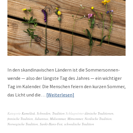
In den skan­di­navis­chen Län­dern ist die Som­mer­son­nen­
wende — also der läng­ste Tag des Jahres — ein wichtiger
Tag im Kalen­der. Die Men­schen feiern den kurzen Som­mer,
das Licht und die…
Weit­er­lesen
Kategorie
Kamelåså
,
Schweden
,
Tradition
Schlagwörter
dänische Traditionen
,
finnische Tradition
,
Juhan­nus
,
Midsommar
,
Mittsommer
,
Nordische Tradition
,
Norwegische Tradition
,
Sankt-Hans-Fest
,
schwedische Tradition