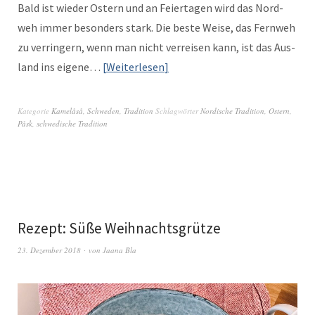
Bald ist wieder Ostern und an Feierta­gen wird das Nord­
weh immer beson­ders stark. Die beste Weise, das Fer­n­weh
zu ver­ringern, wenn man nicht ver­reisen kann, ist das Aus­
land ins eigene…
Weit­er­lesen
Kategorie
Kamelåså
,
Schweden
,
Tradition
Schlagwörter
Nordische Tradition
,
Ostern
,
Påsk
,
schwedische Tradition
Rezept: Süße Weihnachtsgrütze
23. Dezember 2018
von
Jaana Bla