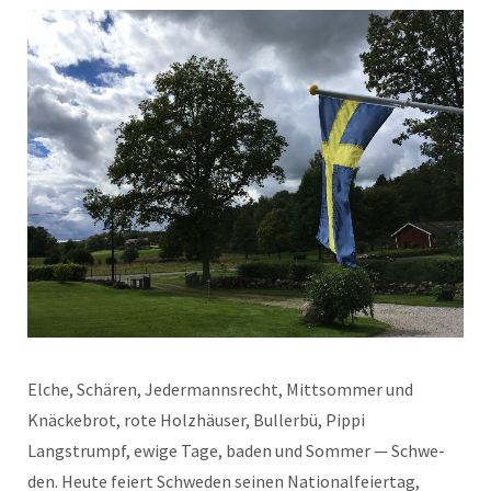
Elche, Schären, Jed­er­mannsrecht, Mitt­som­mer und
Knäcke­brot, rote Holzhäuser, Buller­bü, Pip­pi
Langstrumpf, ewige Tage, baden und Som­mer — Schwe­
den. Heute feiert Schwe­den seinen Nation­alfeiertag,