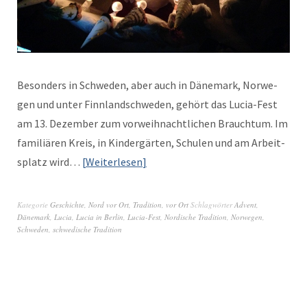
Beson­ders in Schwe­den, aber auch in Däne­mark, Nor­we­
gen und unter Finn­land­schwe­den, gehört das Lucia-Fest
am 13. Dezem­ber zum vor­wei­h­nachtlichen Brauch­tum. Im
famil­iären Kreis, in Kindergärten, Schulen und am Arbeit­
splatz wird…
Weit­er­lesen
Kategorie
Geschichte
,
Nord vor Ort
,
Tradition
,
vor Ort
Schlagwörter
Advent
,
Dänemark
,
Lucia
,
Lucia in Berlin
,
Lucia-Fest
,
Nordische Tradition
,
Norwegen
,
Schweden
,
schwedische Tradition