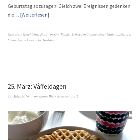
Geburt­stag sozusagen! Gle­ich zwei Ereignis­sen gedenken
die…
Weit­er­lesen
Kategorie
Geschichte
,
Nord vor Ort
,
Politik
,
Schweden
Schlagwörter
Nationalfeiertag
,
Schweden
,
schwedische Tradition
25. März: Våffeldagen
24. März 2016
von
Jaana Bla
Kommentare 2