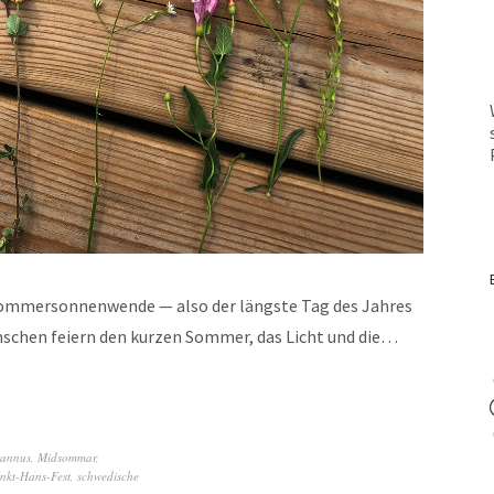
 Som­mer­son­nen­wende — also der läng­ste Tag des Jahres
n­schen feiern den kurzen Som­mer, das Licht und die…
an­nus
,
Midsommar
,
nkt-Hans-Fest
,
schwedische