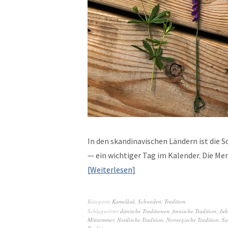
In den skan­di­navis­chen Län­dern ist die
— ein wichtiger Tag im Kalen­der. Die Me
Weit­er­lesen
Kategorie
Kamelåså
,
Schweden
,
Tradition
Schlagwörter
dänische Traditionen
,
finnische Tradition
,
Juh
Mittsommer
,
Nordische Tradition
,
Norwegische Tradition
,
Sa