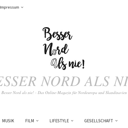
Impressum
ESSER NORD ALS NI
Besser Nord als nie! - Das Online-Magazin für Nordeuropa und Skandinavien
MUSIK
FILM
LIFESTYLE
GESELLSCHAFT