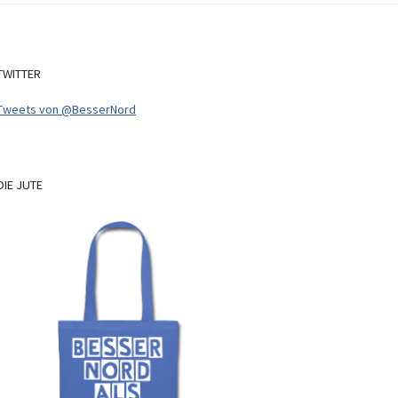
TWITTER
Tweets von @BesserNord
DIE
JUTE