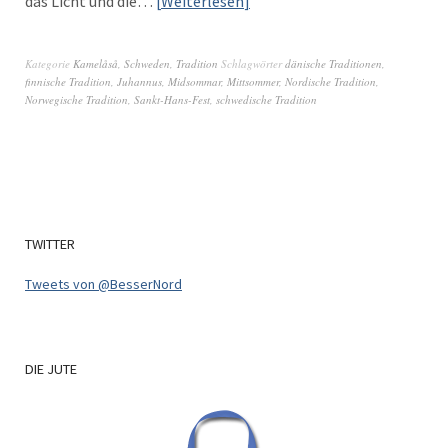
das Licht und die…
Weit­er­lesen
Kategorie
Kamelåså
,
Schweden
,
Tradition
Schlagwörter
dänische Traditionen
,
finnische Tradition
,
Juhan­nus
,
Midsommar
,
Mittsommer
,
Nordische Tradition
,
Norwegische Tradition
,
Sankt-Hans-Fest
,
schwedische Tradition
TWITTER
Tweets von @BesserNord
DIE
JUTE