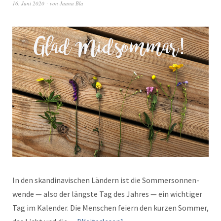
16. Juni 2020
von
Jaana Bla
In den skan­di­navis­chen Län­dern ist die Som­mer­son­nen­
wende — also der läng­ste Tag des Jahres — ein wichtiger
Tag im Kalen­der. Die Men­schen feiern den kurzen Som­mer,